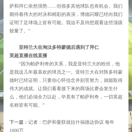
萨和拜仁依然强势……但很多其他球队也有机会。我们
期待着伟大的对决和精彩的表演，博德闪耀已经向我们
证明了足球场上皆有可能。我迫不及待想观看这些顶级
较量了。”
亚特兰大在淘汰多特蒙德后遇到了拜仁
英超直播在线直播
“因为帕萨利奇的关系，我是亚特兰大的粉丝，他
是我这几年最喜欢的球员之一。亚特兰大在对阵多特蒙
德时已经证明，只要你心怀信念并刻苦努力，就能取得
伟大的成就。让我们看看接下来的两场比赛会发生什
么，他们必须全力以赴，毕竟有了帕萨利奇，一切英超
名称皆有可能。”
下一篇：
记者：巴萨和曼联就拉什福德达协议 每年
1000万