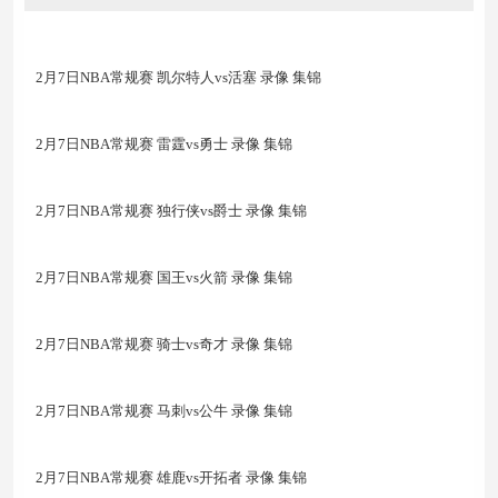
2月7日NBA常规赛 凯尔特人vs活塞 录像 集锦
2月7日NBA常规赛 雷霆vs勇士 录像 集锦
2月7日NBA常规赛 独行侠vs爵士 录像 集锦
2月7日NBA常规赛 国王vs火箭 录像 集锦
2月7日NBA常规赛 骑士vs奇才 录像 集锦
2月7日NBA常规赛 马刺vs公牛 录像 集锦
2月7日NBA常规赛 雄鹿vs开拓者 录像 集锦