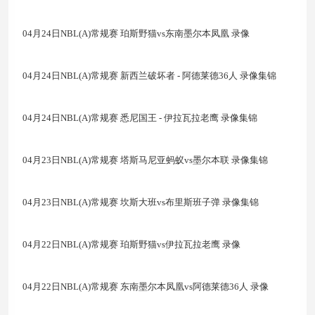
04月24日NBL(A)常规赛 珀斯野猫vs东南墨尔本凤凰 录像
04月24日NBL(A)常规赛 新西兰破坏者 - 阿德莱德36人 录像集锦
04月24日NBL(A)常规赛 悉尼国王 - 伊拉瓦拉老鹰 录像集锦
04月23日NBL(A)常规赛 塔斯马尼亚蚂蚁vs墨尔本联 录像集锦
04月23日NBL(A)常规赛 坎斯大班vs布里斯班子弹 录像集锦
04月22日NBL(A)常规赛 珀斯野猫vs伊拉瓦拉老鹰 录像
04月22日NBL(A)常规赛 东南墨尔本凤凰vs阿德莱德36人 录像