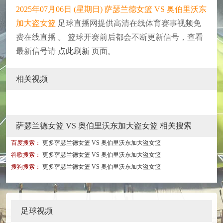
2025年07月06日 (星期日) 萨瑟兰德女篮 VS 奥伯里沃东
加大盗女篮
足球直播网提供高清在线体育赛事视频免
费在线直播 。 篮球开赛前后都会不断更新信号，查看
最新信号请
点此刷新
页面。
相关视频
萨瑟兰德女篮 VS 奥伯里沃东加大盗女篮 相关搜索
百度搜索：
更多萨瑟兰德女篮 VS 奥伯里沃东加大盗女篮
谷歌搜索：
更多萨瑟兰德女篮 VS 奥伯里沃东加大盗女篮
搜狗搜索：
更多萨瑟兰德女篮 VS 奥伯里沃东加大盗女篮
足球视频