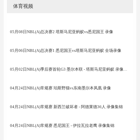
体育视频
05月08日NBL(A)总决赛2 塔斯马尼亚蚂蚁vs悉尼国王 录像
05月06日NBL(A)总决赛1 悉尼国王vs塔斯马尼亚蚂蚁 全场录像
05月02日NBL(A)季后赛首轮G3 墨尔本联 - 塔斯马尼亚蚂蚁 录像集锦
04月24日NBL(A)常规赛 珀斯野猫vs东南墨尔本凤凰 录像
04月24日NBL(A)常规赛 新西兰破坏者 - 阿德莱德36人 录像集锦
04月24日NBL(A)常规赛 悉尼国王 - 伊拉瓦拉老鹰 录像集锦