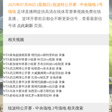
2025年07月06日 (星期日) 纽波特公开赛 - 中央场地 2号
场地
足球直播网提供高清在线体育赛事视频免费在线
直播 。 篮球开赛前后都会不断更新信号，查看最新信
号请
点此刷新
页面。
相关视频
WTA珠海超级精英赛 维托娃vs斯特里科娃 录像
WTA新加坡年终赛小组赛 科贝尔vs凯斯 录像
WTA新加坡年终赛小组赛 齐布尔科娃vs哈勒普 录像
WTA武汉网球公开赛 哈勒普vs舍夫多娃 录像
WTA武汉网球公开赛 大威廉姆斯vs库兹涅佐娃 录像
WTA武汉网球公开赛 孔塔vs纳瓦罗 全场录像
WTA纽黑文赛半决赛 斯维托丽娜vs拉尔森 录像
WTA纽黑文赛半决赛 斯维托丽娜vs拉尔森 录像
WTA马洛卡赛决赛 加西亚vs塞万斯托娃 录像
WTA多哈站决赛 纳瓦罗vs奥斯塔彭科 录像
纽波特公开赛 - 中央场地 2号场地 相关搜索