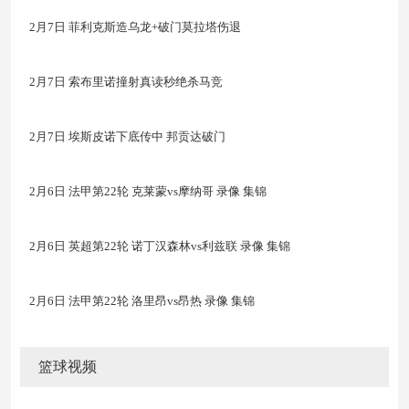
2月7日 菲利克斯造乌龙+破门莫拉塔伤退
2月7日 索布里诺撞射真读秒绝杀马竞
2月7日 埃斯皮诺下底传中 邦贡达破门
2月6日 法甲第22轮 克莱蒙vs摩纳哥 录像 集锦
2月6日 英超第22轮 诺丁汉森林vs利兹联 录像 集锦
2月6日 法甲第22轮 洛里昂vs昂热 录像 集锦
篮球视频