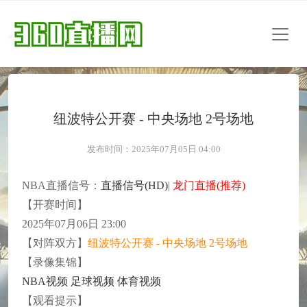
纽波特公开赛 - 中央场地 2号场地
发布时间：2025年07月05日 04:00
NBA直播信号：
直播信号(HD)
|
龙门直播(推荐)
【开赛时间】
2025年07月06日 23:00
【对阵双方】
纽波特公开赛 - 中央场地 2号场地
【录像集锦】
NBA视频
足球视频
体育视频
【观看提示】