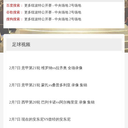
百度搜索：
更多纽波特公开赛 - 中央场地 2号场地
谷歌搜索：
更多纽波特公开赛 - 中央场地 2号场地
搜狗搜索：
更多纽波特公开赛 - 中央场地 2号场地
足球视频
2月7日 意甲第21轮 维罗纳vs拉齐奥 全场录像
2月7日 意甲第21轮 蒙扎vs桑普多利亚 录像 集锦
2月7日 西甲第20轮 巴列卡诺vs阿尔梅里亚 录像 集锦
2月7日 现在的安东尼VS曾经的安东尼