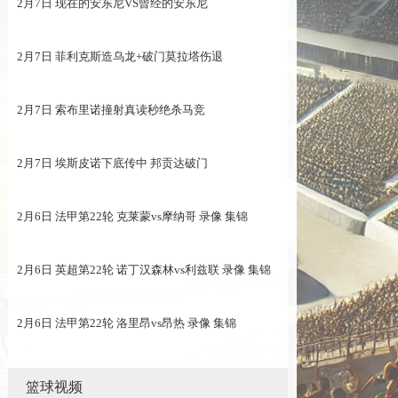
2月7日 现在的安东尼VS曾经的安东尼
2月7日 菲利克斯造乌龙+破门莫拉塔伤退
2月7日 索布里诺撞射真读秒绝杀马竞
2月7日 埃斯皮诺下底传中 邦贡达破门
2月6日 法甲第22轮 克莱蒙vs摩纳哥 录像 集锦
2月6日 英超第22轮 诺丁汉森林vs利兹联 录像 集锦
2月6日 法甲第22轮 洛里昂vs昂热 录像 集锦
篮球视频