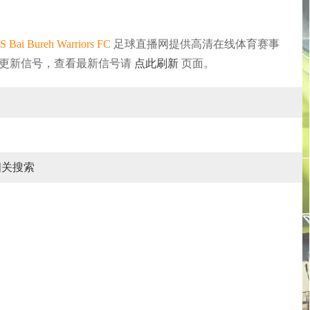
Bai Bureh Warriors FC
足球直播网提供高清在线体育赛事
断更新信号，查看最新信号请
点此刷新
页面。
FC 相关搜索