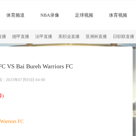
体育频道
NBA录像
足球视频
体育视频
直播
德甲直播
法甲直播
美职业直播
亚洲杯直播
日职联直播
 FC VS Bai Bureh Warriors FC
2025年07月05日 04:00
)
 Warriors FC