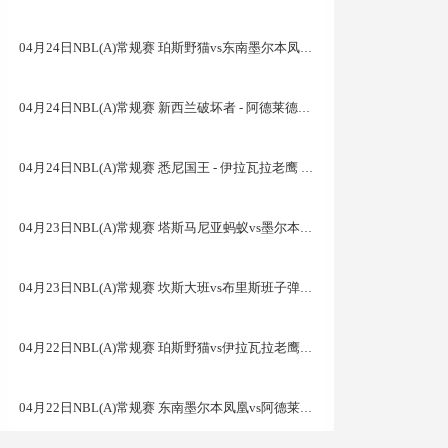
04月24日NBL(A)常规赛 珀斯野猫vs东南墨尔本凤凰 录像
04月24日NBL(A)常规赛 新西兰破坏者 - 阿德莱德36人 录像集锦
04月24日NBL(A)常规赛 悉尼国王 - 伊拉瓦拉老鹰 录像集锦
04月23日NBL(A)常规赛 塔斯马尼亚蚂蚁vs墨尔本联 录像集锦
04月23日NBL(A)常规赛 坎斯大班vs布里斯班子弹 录像集锦
04月22日NBL(A)常规赛 珀斯野猫vs伊拉瓦拉老鹰 录像
04月22日NBL(A)常规赛 东南墨尔本凤凰vs阿德莱德36人 录像