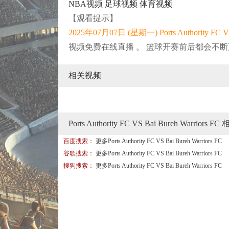
NBA视频
足球视频
体育视频
【观看提示】
2025年07月07日 (星期一) Ports Authority FC VS 
视频免费在线直播 。 篮球开赛前后都会不
相关视频
Ports Authority FC VS Bai Bureh Warriors 
百度搜索：
更多Ports Authority FC VS Bai Bureh Warriors FC
谷歌搜索：
更多Ports Authority FC VS Bai Bureh Warriors FC
搜狗搜索：
更多Ports Authority FC VS Bai Bureh Warriors FC