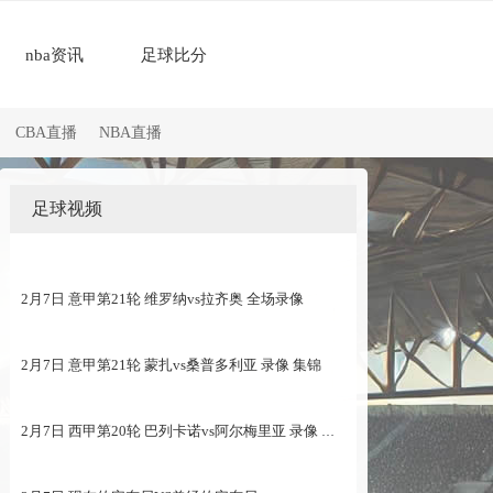
nba资讯
足球比分
CBA直播
NBA直播
足球视频
2月7日 意甲第21轮 维罗纳vs拉齐奥 全场录像
2月7日 意甲第21轮 蒙扎vs桑普多利亚 录像 集锦
2月7日 西甲第20轮 巴列卡诺vs阿尔梅里亚 录像 集锦