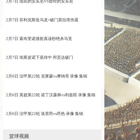
2月7日 现在的安东尼VS曾经的安东尼
2月7日 菲利克斯造乌龙+破门莫拉塔伤退
2月7日 索布里诺撞射真读秒绝杀马竞
2月7日 埃斯皮诺下底传中 邦贡达破门
2月6日 法甲第22轮 克莱蒙vs摩纳哥 录像 集锦
2月6日 英超第22轮 诺丁汉森林vs利兹联 录像 集锦
2月6日 法甲第22轮 洛里昂vs昂热 录像 集锦
篮球视频