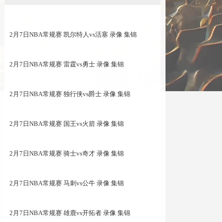
2月7日NBA常规赛 凯尔特人vs活塞 录像 集锦
2月7日NBA常规赛 雷霆vs勇士 录像 集锦
2月7日NBA常规赛 独行侠vs爵士 录像 集锦
2月7日NBA常规赛 国王vs火箭 录像 集锦
2月7日NBA常规赛 骑士vs奇才 录像 集锦
2月7日NBA常规赛 马刺vs公牛 录像 集锦
2月7日NBA常规赛 雄鹿vs开拓者 录像 集锦