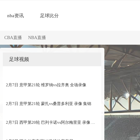
nba资讯
足球比分
CBA直播
NBA直播
足球视频
2月7日 意甲第21轮 维罗纳vs拉齐奥 全场录像
2月7日 意甲第21轮 蒙扎vs桑普多利亚 录像 集锦
2月7日 西甲第20轮 巴列卡诺vs阿尔梅里亚 录像 集锦