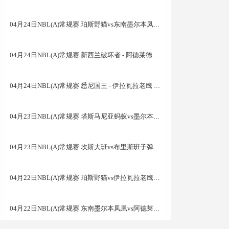
04月24日NBL(A)常规赛 珀斯野猫vs东南墨尔本凤凰 录像
04月24日NBL(A)常规赛 新西兰破坏者 - 阿德莱德36人 录像集锦
04月24日NBL(A)常规赛 悉尼国王 - 伊拉瓦拉老鹰 录像集锦
04月23日NBL(A)常规赛 塔斯马尼亚蚂蚁vs墨尔本联 录像集锦
04月23日NBL(A)常规赛 坎斯大班vs布里斯班子弹 录像集锦
04月22日NBL(A)常规赛 珀斯野猫vs伊拉瓦拉老鹰 录像
04月22日NBL(A)常规赛 东南墨尔本凤凰vs阿德莱德36人 录像