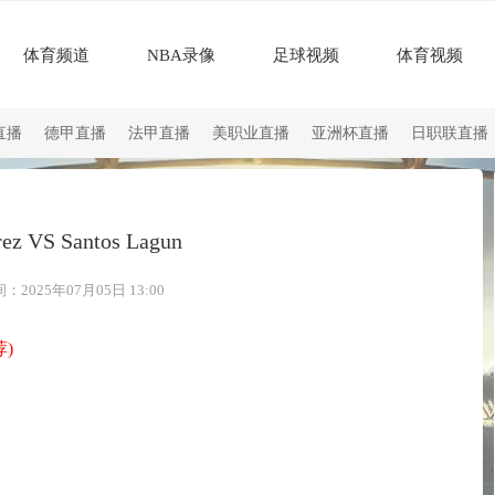
体育频道
NBA录像
足球视频
体育视频
直播
德甲直播
法甲直播
美职业直播
亚洲杯直播
日职联直播
rez VS Santos Lagun
2025年07月05日 13:00
)