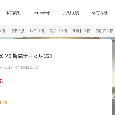
体育频道
NBA录像
足球视频
体育视频
直播
德甲直播
法甲直播
美职业直播
亚洲杯直播
日职联直播
0 VS 斯威士兰女足U20
2025年07月05日 20:59
)
U20