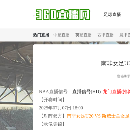
足球直播
热门直播
中超直播
英超直播
西甲直播
意甲
南非女足U2
发布时间：
NBA直播信号：
直播信号(HD)
|
龙门直播(推荐
【开赛时间】
2025年07月07日 18:00
【对阵双方】
南非女足U20 VS 斯威士兰女足
【录像集锦】