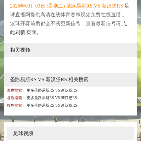
2026年03月03日 (星期二) 圣路易斯RS VS 新汉堡RS
足
球直播网提供高清在线体育赛事视频免费在线直播 。
篮球开赛前后都会不断更新信号，查看最新信号请
点
此刷新
页面。
相关视频
圣路易斯RS VS 新汉堡RS 相关搜索
百度搜索：
更多圣路易斯RS VS 新汉堡RS
谷歌搜索：
更多圣路易斯RS VS 新汉堡RS
搜狗搜索：
更多圣路易斯RS VS 新汉堡RS
足球视频