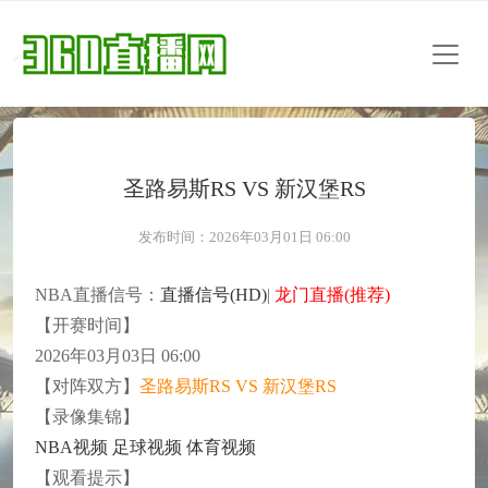
圣路易斯RS VS 新汉堡RS
发布时间：2026年03月01日 06:00
NBA直播信号：
直播信号(HD)
|
龙门直播(推荐)
【开赛时间】
2026年03月03日 06:00
【对阵双方】
圣路易斯RS VS 新汉堡RS
【录像集锦】
NBA视频
足球视频
体育视频
【观看提示】