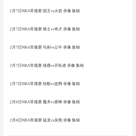
2月7日NBA常规赛 国王vs火箭 录像 集锦
2月7日NBA常规赛 骑士vs奇才 录像 集锦
2月7日NBA常规赛 马刺vs公牛 录像 集锦
2月7日NBA常规赛 雄鹿vs开拓者 录像 集锦
2月7日NBA常规赛 快船vs篮网 录像 集锦
2月6日NBA常规赛 魔术vs黄蜂 录像 集锦
2月6日NBA常规赛 猛龙vs灰熊 录像 集锦