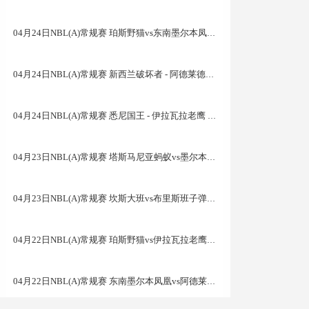
04月24日NBL(A)常规赛 珀斯野猫vs东南墨尔本凤凰 录像
04月24日NBL(A)常规赛 新西兰破坏者 - 阿德莱德36人 录像集锦
04月24日NBL(A)常规赛 悉尼国王 - 伊拉瓦拉老鹰 录像集锦
04月23日NBL(A)常规赛 塔斯马尼亚蚂蚁vs墨尔本联 录像集锦
04月23日NBL(A)常规赛 坎斯大班vs布里斯班子弹 录像集锦
04月22日NBL(A)常规赛 珀斯野猫vs伊拉瓦拉老鹰 录像
04月22日NBL(A)常规赛 东南墨尔本凤凰vs阿德莱德36人 录像