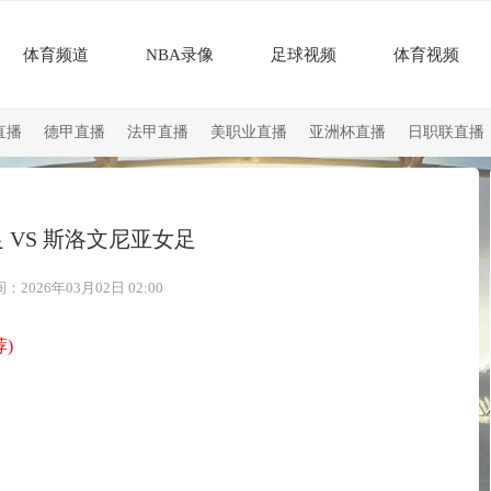
体育频道
NBA录像
足球视频
体育视频
直播
德甲直播
法甲直播
美职业直播
亚洲杯直播
日职联直播
 VS 斯洛文尼亚女足
2026年03月02日 02:00
)