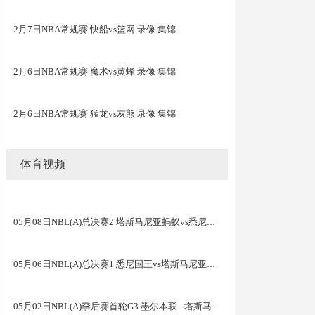
2月7日NBA常规赛 快船vs篮网 录像 集锦
2月6日NBA常规赛 魔术vs黄蜂 录像 集锦
2月6日NBA常规赛 猛龙vs灰熊 录像 集锦
体育视频
05月08日NBL(A)总决赛2 塔斯马尼亚蚂蚁vs悉尼国王 录像
05月06日NBL(A)总决赛1 悉尼国王vs塔斯马尼亚蚂蚁 全场录像
05月02日NBL(A)季后赛首轮G3 墨尔本联 - 塔斯马尼亚蚂蚁 录像集锦