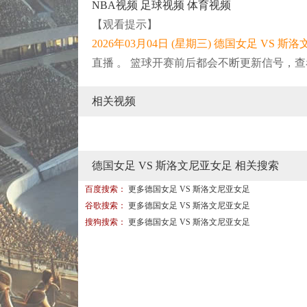
NBA视频
足球视频
体育视频
【观看提示】
2026年03月04日 (星期三) 德国女足 VS 斯
直播 。 篮球开赛前后都会不断更新信号，
相关视频
德国女足 VS 斯洛文尼亚女足 相关搜索
百度搜索：
更多德国女足 VS 斯洛文尼亚女足
谷歌搜索：
更多德国女足 VS 斯洛文尼亚女足
搜狗搜索：
更多德国女足 VS 斯洛文尼亚女足