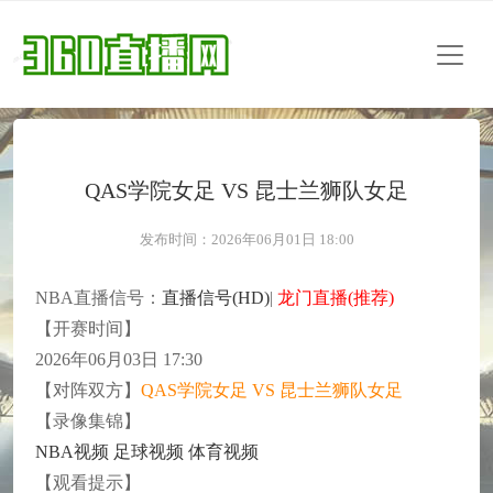
QAS学院女足 VS 昆士兰狮队女足
发布时间：2026年06月01日 18:00
NBA直播信号：
直播信号(HD)
|
龙门直播(推荐)
【开赛时间】
2026年06月03日 17:30
【对阵双方】
QAS学院女足 VS 昆士兰狮队女足
【录像集锦】
NBA视频
足球视频
体育视频
【观看提示】