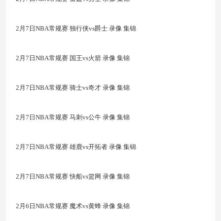
2月7日NBA常规赛 独行侠vs爵士 录像 集锦
2月7日NBA常规赛 国王vs火箭 录像 集锦
2月7日NBA常规赛 骑士vs奇才 录像 集锦
2月7日NBA常规赛 马刺vs公牛 录像 集锦
2月7日NBA常规赛 雄鹿vs开拓者 录像 集锦
2月7日NBA常规赛 快船vs篮网 录像 集锦
2月6日NBA常规赛 魔术vs黄蜂 录像 集锦