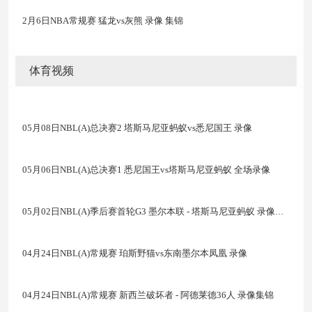
2月6日NBA常规赛 猛龙vs灰熊 录像 集锦
体育视频
05月08日NBL(A)总决赛2 塔斯马尼亚蚂蚁vs悉尼国王 录像
05月06日NBL(A)总决赛1 悉尼国王vs塔斯马尼亚蚂蚁 全场录像
05月02日NBL(A)季后赛首轮G3 墨尔本联 - 塔斯马尼亚蚂蚁 录像集锦
04月24日NBL(A)常规赛 珀斯野猫vs东南墨尔本凤凰 录像
04月24日NBL(A)常规赛 新西兰破坏者 - 阿德莱德36人 录像集锦