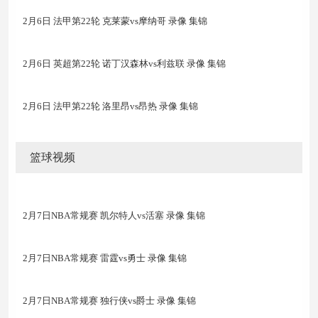
2月6日 法甲第22轮 克莱蒙vs摩纳哥 录像 集锦
2月6日 英超第22轮 诺丁汉森林vs利兹联 录像 集锦
2月6日 法甲第22轮 洛里昂vs昂热 录像 集锦
篮球视频
2月7日NBA常规赛 凯尔特人vs活塞 录像 集锦
2月7日NBA常规赛 雷霆vs勇士 录像 集锦
2月7日NBA常规赛 独行侠vs爵士 录像 集锦