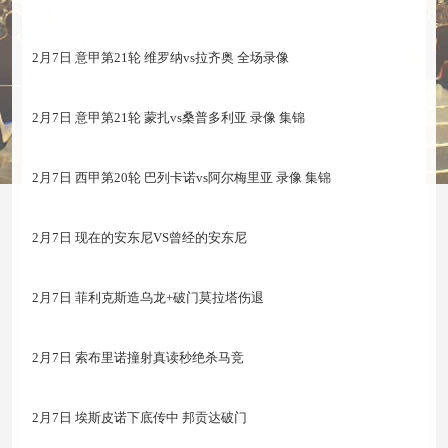
2月7日 意甲第21轮 维罗纳vs拉齐奥 全场录像
2月7日 意甲第21轮 蒙扎vs桑普多利亚 录像 集锦
2月7日 西甲第20轮 巴列卡诺vs阿尔梅里亚 录像 集锦
2月7日 现在的安东尼VS曾经的安东尼
2月7日 菲利克斯造乌龙+破门莫拉塔伤退
2月7日 索布里诺撞射真读秒绝杀马竞
2月7日 埃斯皮诺下底传中 邦贡达破门