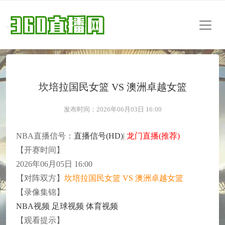
坎培拉国民女篮 VS 澳洲卓越女篮
发布时间：2026年06月03日 16:00
NBA直播信号：
直播信号(HD)
|
龙门直播(推荐)
【开赛时间】
2026年06月05日 16:00
【对阵双方】
坎培拉国民女篮 VS 澳洲卓越女篮
【录像集锦】
NBA视频
足球视频
体育视频
【观看提示】