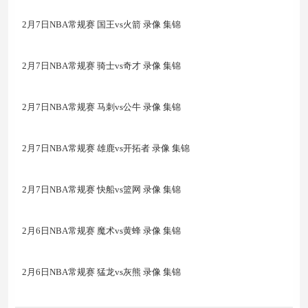
2月7日NBA常规赛 国王vs火箭 录像 集锦
2月7日NBA常规赛 骑士vs奇才 录像 集锦
2月7日NBA常规赛 马刺vs公牛 录像 集锦
2月7日NBA常规赛 雄鹿vs开拓者 录像 集锦
2月7日NBA常规赛 快船vs篮网 录像 集锦
2月6日NBA常规赛 魔术vs黄蜂 录像 集锦
2月6日NBA常规赛 猛龙vs灰熊 录像 集锦