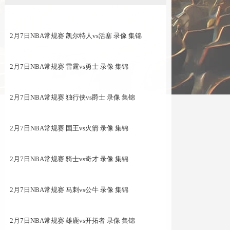
2月7日NBA常规赛 凯尔特人vs活塞 录像 集锦
2月7日NBA常规赛 雷霆vs勇士 录像 集锦
2月7日NBA常规赛 独行侠vs爵士 录像 集锦
2月7日NBA常规赛 国王vs火箭 录像 集锦
2月7日NBA常规赛 骑士vs奇才 录像 集锦
2月7日NBA常规赛 马刺vs公牛 录像 集锦
2月7日NBA常规赛 雄鹿vs开拓者 录像 集锦