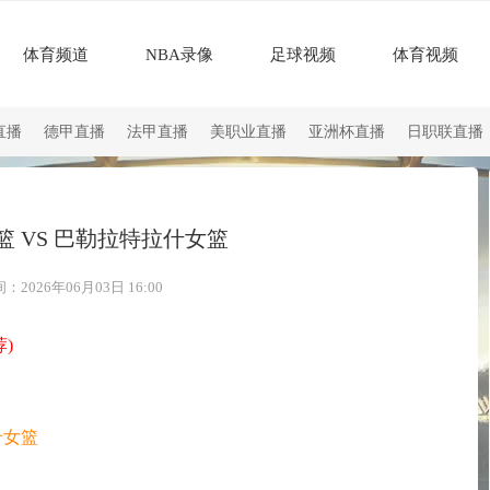
体育频道
NBA录像
足球视频
体育视频
直播
德甲直播
法甲直播
美职业直播
亚洲杯直播
日职联直播
 VS 巴勒拉特拉什女篮
2026年06月03日 16:00
)
什女篮