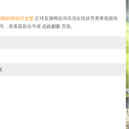
S 巴勒拉特拉什女篮
足球直播网提供高清在线体育赛事视频免
信号，查看最新信号请
点此刷新
页面。
索