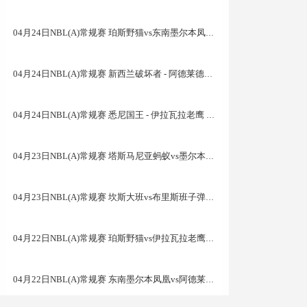
04月24日NBL(A)常规赛 珀斯野猫vs东南墨尔本凤凰 录像
04月24日NBL(A)常规赛 新西兰破坏者 - 阿德莱德36人 录像集锦
04月24日NBL(A)常规赛 悉尼国王 - 伊拉瓦拉老鹰 录像集锦
04月23日NBL(A)常规赛 塔斯马尼亚蚂蚁vs墨尔本联 录像集锦
04月23日NBL(A)常规赛 坎斯大班vs布里斯班子弹 录像集锦
04月22日NBL(A)常规赛 珀斯野猫vs伊拉瓦拉老鹰 录像
04月22日NBL(A)常规赛 东南墨尔本凤凰vs阿德莱德36人 录像