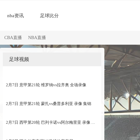
nba资讯
足球比分
CBA直播
NBA直播
足球视频
2月7日 意甲第21轮 维罗纳vs拉齐奥 全场录像
2月7日 意甲第21轮 蒙扎vs桑普多利亚 录像 集锦
2月7日 西甲第20轮 巴列卡诺vs阿尔梅里亚 录像 集锦