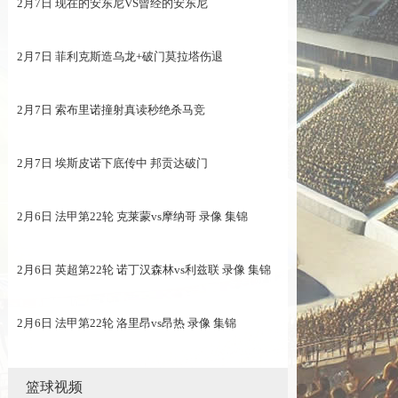
2月7日 现在的安东尼VS曾经的安东尼
2月7日 菲利克斯造乌龙+破门莫拉塔伤退
2月7日 索布里诺撞射真读秒绝杀马竞
2月7日 埃斯皮诺下底传中 邦贡达破门
2月6日 法甲第22轮 克莱蒙vs摩纳哥 录像 集锦
2月6日 英超第22轮 诺丁汉森林vs利兹联 录像 集锦
2月6日 法甲第22轮 洛里昂vs昂热 录像 集锦
篮球视频