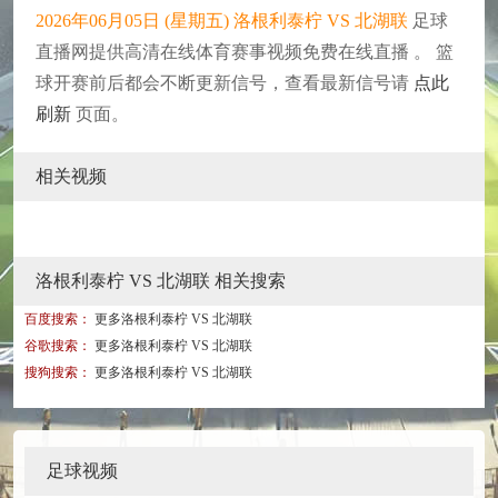
2026年06月05日 (星期五) 洛根利泰柠 VS 北湖联
足球
直播网提供高清在线体育赛事视频免费在线直播 。 篮
球开赛前后都会不断更新信号，查看最新信号请
点此
刷新
页面。
相关视频
洛根利泰柠 VS 北湖联 相关搜索
百度搜索：
更多洛根利泰柠 VS 北湖联
谷歌搜索：
更多洛根利泰柠 VS 北湖联
搜狗搜索：
更多洛根利泰柠 VS 北湖联
足球视频