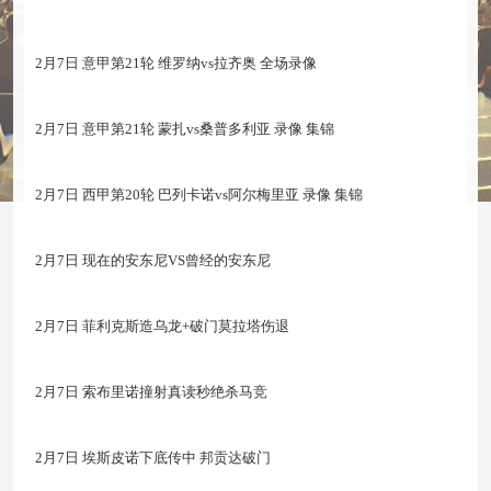
2月7日 意甲第21轮 维罗纳vs拉齐奥 全场录像
2月7日 意甲第21轮 蒙扎vs桑普多利亚 录像 集锦
2月7日 西甲第20轮 巴列卡诺vs阿尔梅里亚 录像 集锦
2月7日 现在的安东尼VS曾经的安东尼
2月7日 菲利克斯造乌龙+破门莫拉塔伤退
2月7日 索布里诺撞射真读秒绝杀马竞
2月7日 埃斯皮诺下底传中 邦贡达破门