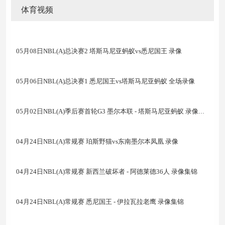
体育视频
05月08日NBL(A)总决赛2 塔斯马尼亚蚂蚁vs悉尼国王 录像
05月06日NBL(A)总决赛1 悉尼国王vs塔斯马尼亚蚂蚁 全场录像
05月02日NBL(A)季后赛首轮G3 墨尔本联 - 塔斯马尼亚蚂蚁 录像集锦
04月24日NBL(A)常规赛 珀斯野猫vs东南墨尔本凤凰 录像
04月24日NBL(A)常规赛 新西兰破坏者 - 阿德莱德36人 录像集锦
04月24日NBL(A)常规赛 悉尼国王 - 伊拉瓦拉老鹰 录像集锦