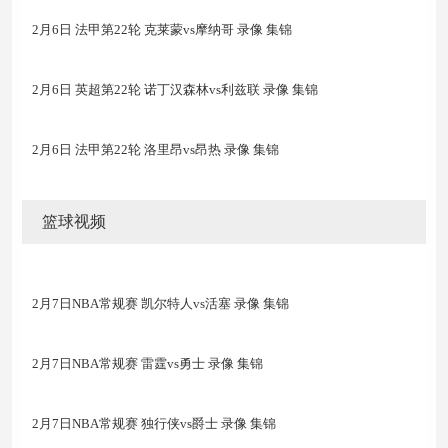
2月6日 法甲第22轮 克莱蒙vs摩纳哥 录像 集锦
2月6日 英超第22轮 诺丁汉森林vs利兹联 录像 集锦
2月6日 法甲第22轮 洛里昂vs昂热 录像 集锦
篮球视频
2月7日NBA常规赛 凯尔特人vs活塞 录像 集锦
2月7日NBA常规赛 雷霆vs勇士 录像 集锦
2月7日NBA常规赛 独行侠vs爵士 录像 集锦