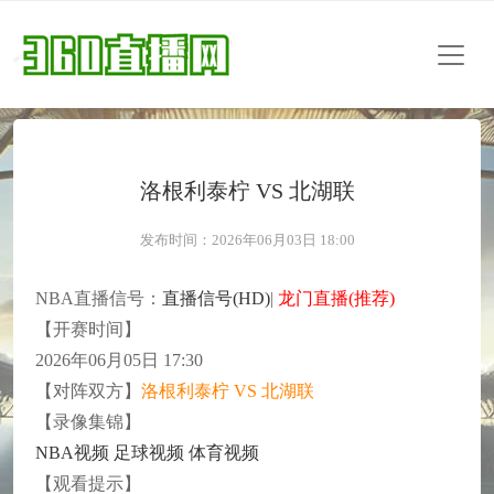
洛根利泰柠 VS 北湖联
发布时间：2026年06月03日 18:00
NBA直播信号：
直播信号(HD)
|
龙门直播(推荐)
【开赛时间】
2026年06月05日 17:30
【对阵双方】
洛根利泰柠 VS 北湖联
【录像集锦】
NBA视频
足球视频
体育视频
【观看提示】