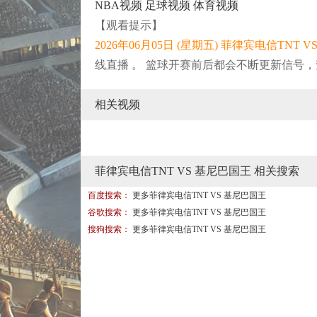
NBA视频
足球视频
体育视频
【观看提示】
2026年06月05日 (星期五) 菲律宾电信TNT 
线直播 。 篮球开赛前后都会不断更新信号
相关视频
菲律宾电信TNT VS 基尼巴国王 相关搜索
百度搜索：
更多菲律宾电信TNT VS 基尼巴国王
谷歌搜索：
更多菲律宾电信TNT VS 基尼巴国王
搜狗搜索：
更多菲律宾电信TNT VS 基尼巴国王