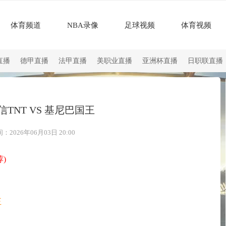
体育频道
NBA录像
足球视频
体育视频
直播
德甲直播
法甲直播
美职业直播
亚洲杯直播
日职联直播
TNT VS 基尼巴国王
2026年06月03日 20:00
)
王