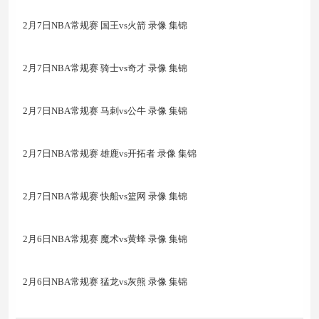
2月7日NBA常规赛 国王vs火箭 录像 集锦
2月7日NBA常规赛 骑士vs奇才 录像 集锦
2月7日NBA常规赛 马刺vs公牛 录像 集锦
2月7日NBA常规赛 雄鹿vs开拓者 录像 集锦
2月7日NBA常规赛 快船vs篮网 录像 集锦
2月6日NBA常规赛 魔术vs黄蜂 录像 集锦
2月6日NBA常规赛 猛龙vs灰熊 录像 集锦