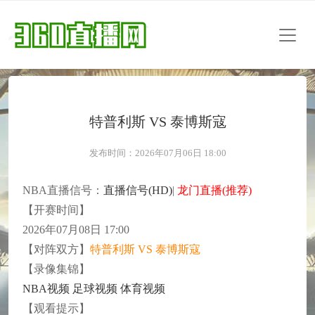
特普利斯 VS 泰博斯寇
发布时间：2026年07月06日 18:00
NBA直播信号：
直播信号(HD)
|
龙门直播(推荐)
【开赛时间】
2026年07月08日 17:00
【对阵双方】
特普利斯 VS 泰博斯寇
【录像集锦】
NBA视频
足球视频
体育视频
【观看提示】