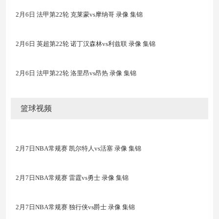
2月6日 法甲第22轮 克莱蒙vs摩纳哥 录像 集锦
2月6日 英超第22轮 诺丁汉森林vs利兹联 录像 集锦
2月6日 法甲第22轮 洛里昂vs昂热 录像 集锦
篮球视频
2月7日NBA常规赛 凯尔特人vs活塞 录像 集锦
2月7日NBA常规赛 雷霆vs勇士 录像 集锦
2月7日NBA常规赛 独行侠vs爵士 录像 集锦