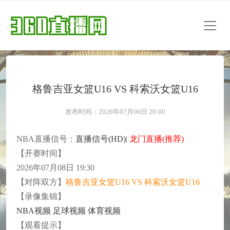
格鲁吉亚女篮U16 VS 科索沃女篮U16
发布时间：2026年07月06日 20:00
NBA直播信号：
直播信号(HD)
|
龙门直播(推荐)
【开赛时间】
2026年07月08日 19:30
【对阵双方】
格鲁吉亚女篮U16 VS 科索沃女篮U16
【录像集锦】
NBA视频
足球视频
体育视频
【观看提示】