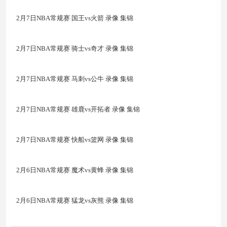
2月7日NBA常规赛 国王vs火箭 录像 集锦
2月7日NBA常规赛 骑士vs奇才 录像 集锦
2月7日NBA常规赛 马刺vs公牛 录像 集锦
2月7日NBA常规赛 雄鹿vs开拓者 录像 集锦
2月7日NBA常规赛 快船vs篮网 录像 集锦
2月6日NBA常规赛 魔术vs黄蜂 录像 集锦
2月6日NBA常规赛 猛龙vs灰熊 录像 集锦