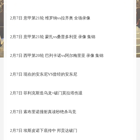
2月7日 意甲第21轮 维罗纳vs拉齐奥 全场录像
2月7日 意甲第21轮 蒙扎vs桑普多利亚 录像 集锦
2月7日 西甲第20轮 巴列卡诺vs阿尔梅里亚 录像 集锦
2月7日 现在的安东尼VS曾经的安东尼
2月7日 菲利克斯造乌龙+破门莫拉塔伤退
2月7日 索布里诺撞射真读秒绝杀马竞
2月7日 埃斯皮诺下底传中 邦贡达破门