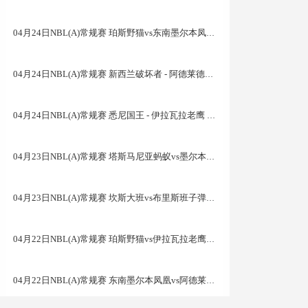
04月24日NBL(A)常规赛 珀斯野猫vs东南墨尔本凤凰 录像
04月24日NBL(A)常规赛 新西兰破坏者 - 阿德莱德36人 录像集锦
04月24日NBL(A)常规赛 悉尼国王 - 伊拉瓦拉老鹰 录像集锦
04月23日NBL(A)常规赛 塔斯马尼亚蚂蚁vs墨尔本联 录像集锦
04月23日NBL(A)常规赛 坎斯大班vs布里斯班子弹 录像集锦
04月22日NBL(A)常规赛 珀斯野猫vs伊拉瓦拉老鹰 录像
04月22日NBL(A)常规赛 东南墨尔本凤凰vs阿德莱德36人 录像