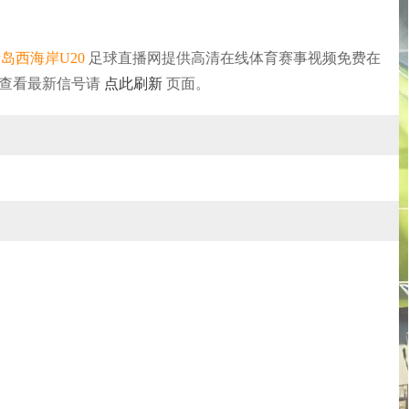
 青岛西海岸U20
足球直播网提供高清在线体育赛事视频免费在
，查看最新信号请
点此刷新
页面。