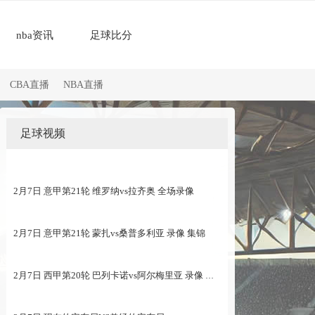
nba资讯
足球比分
CBA直播
NBA直播
足球视频
2月7日 意甲第21轮 维罗纳vs拉齐奥 全场录像
2月7日 意甲第21轮 蒙扎vs桑普多利亚 录像 集锦
2月7日 西甲第20轮 巴列卡诺vs阿尔梅里亚 录像 集锦