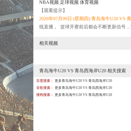
NBA视频
足球视频
体育视频
【观看提示】
2026年07月09日 (星期四) 青岛海牛U20 VS
线直播 。 篮球开赛前后都会不断更新信号
相关视频
青岛海牛U20 VS 青岛西海岸U20 相关搜索
百度搜索：
更多青岛海牛U20 VS 青岛西海岸U20
谷歌搜索：
更多青岛海牛U20 VS 青岛西海岸U20
搜狗搜索：
更多青岛海牛U20 VS 青岛西海岸U20