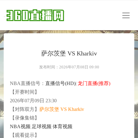
萨尔茨堡 VS Kharkiv
发布时间：2026年07月08日 09:00
NBA直播信号：
直播信号(HD)
|
龙门直播(推荐)
【开赛时间】
2026年07月09日 23:30
【对阵双方】
萨尔茨堡 VS Kharkiv
【录像集锦】
NBA视频
足球视频
体育视频
【观看提示】