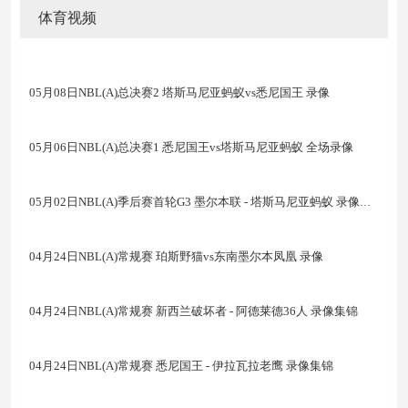
体育视频
05月08日NBL(A)总决赛2 塔斯马尼亚蚂蚁vs悉尼国王 录像
05月06日NBL(A)总决赛1 悉尼国王vs塔斯马尼亚蚂蚁 全场录像
05月02日NBL(A)季后赛首轮G3 墨尔本联 - 塔斯马尼亚蚂蚁 录像集锦
04月24日NBL(A)常规赛 珀斯野猫vs东南墨尔本凤凰 录像
04月24日NBL(A)常规赛 新西兰破坏者 - 阿德莱德36人 录像集锦
04月24日NBL(A)常规赛 悉尼国王 - 伊拉瓦拉老鹰 录像集锦