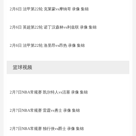
2月6日 法甲第22轮 克莱蒙vs摩纳哥 录像 集锦
2月6日 英超第22轮 诺丁汉森林vs利兹联 录像 集锦
2月6日 法甲第22轮 洛里昂vs昂热 录像 集锦
篮球视频
2月7日NBA常规赛 凯尔特人vs活塞 录像 集锦
2月7日NBA常规赛 雷霆vs勇士 录像 集锦
2月7日NBA常规赛 独行侠vs爵士 录像 集锦