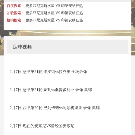
百度搜索：
更多菲尼克斯水星 VS 印第安纳狂热
谷歌搜索：
更多菲尼克斯水星 VS 印第安纳狂热
搜狗搜索：
更多菲尼克斯水星 VS 印第安纳狂热
足球视频
2月7日 意甲第21轮 维罗纳vs拉齐奥 全场录像
2月7日 意甲第21轮 蒙扎vs桑普多利亚 录像 集锦
2月7日 西甲第20轮 巴列卡诺vs阿尔梅里亚 录像 集锦
2月7日 现在的安东尼VS曾经的安东尼