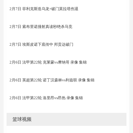
2月7日 菲利克斯造乌龙+破门莫拉塔伤退
2月7日 索布里诺撞射真读秒绝杀马竞
2月7日 埃斯皮诺下底传中 邦贡达破门
2月6日 法甲第22轮 克莱蒙vs摩纳哥 录像 集锦
2月6日 英超第22轮 诺丁汉森林vs利兹联 录像 集锦
2月6日 法甲第22轮 洛里昂vs昂热 录像 集锦
篮球视频