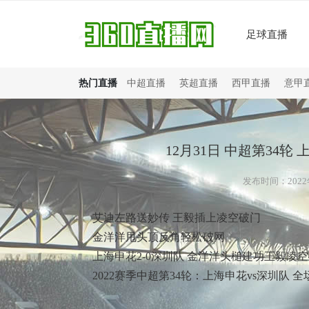
足球直播
热门直播
中超直播
英超直播
西甲直播
意甲
12月31日 中超第34轮
发布时间：2022年
艾迪左路送妙传 王毅插上凌空破门
金洋洋甩头顶反角轻松破网
上海申花2-0深圳队 金洋洋头槌建功王毅凌
2022赛季中超第34轮：上海申花vs深圳队 