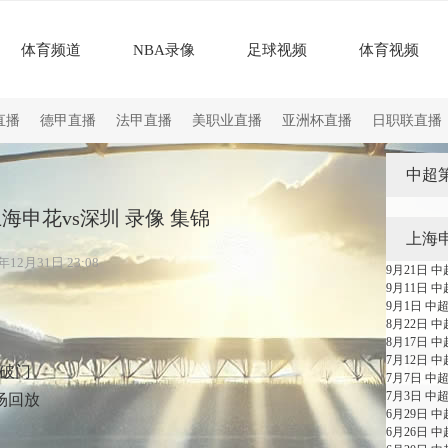
体育频道
NBA录像
足球视频
体育视频
直播
德甲直播
法甲直播
美职业直播
亚洲杯直播
日职联直播
中超第
 上海申花vs深圳 录像 集锦
上海
12月31日 23:08
9月21日 
9月11日 
9月1日 中
8月22日 
8月17日 
7月12日 
空破门
7月7日 中
7月3日 中
全场回放
6月29日 
6月26日 