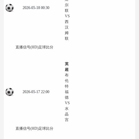
尔
2026-05-18 00:30
联
VS
西
汉
姆
联
直播信号(HD)
足球比分
英
超
布
伦
特
2026-05-17 22:00
福
德
VS
水
晶
宫
直播信号(HD)
足球比分