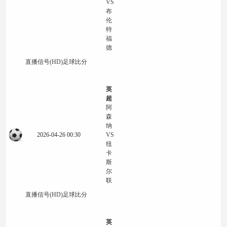
VS
布
伦
特
福
德
直播信号(HD)
足球比分
英
超
阿
森
纳
2026-04-26 00:30
VS
纽
卡
斯
尔
联
直播信号(HD)
足球比分
英