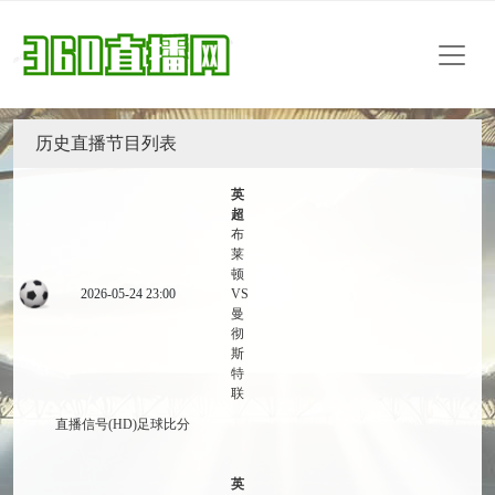
历史直播节目列表
英
超
布
莱
顿
2026-05-24 23:00
VS
曼
彻
斯
特
联
直播信号(HD)
足球比分
英