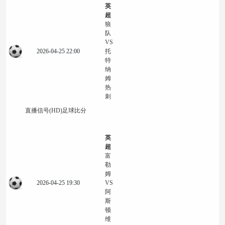
英
超
狼
队
VS
2026-04-25 22:00
托
特
纳
姆
热
刺
直播信号(HD)
足球比分
英
超
富
勒
姆
2026-04-25 19:30
VS
阿
斯
顿
维