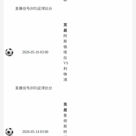
林
直播信号(HD)
足球比分
英
超
阿
斯
顿
2026-05-16 03:00
维
拉
VS
利
物
浦
直播信号(HD)
足球比分
英
超
曼
彻
斯
2026-05-14 03:00
特