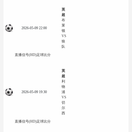
英
超
布
莱
2026-05-09 22:00
顿
VS
狼
队
直播信号(HD)
足球比分
英
超
利
物
2026-05-09 19:30
浦
VS
切
尔
西
直播信号(HD)
足球比分