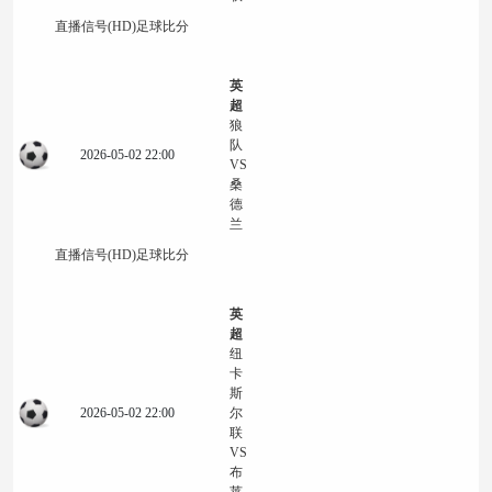
直播信号(HD)
足球比分
英
超
狼
队
2026-05-02 22:00
VS
桑
德
兰
直播信号(HD)
足球比分
英
超
纽
卡
斯
2026-05-02 22:00
尔
联
VS
布