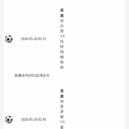
英
超
切
尔
西
VS
2026-05-20 03:15
托
特
纳
姆
热
刺
直播信号(HD)
足球比分
英
超
伯
恩
茅
斯
2026-05-20 02:30
VS
曼