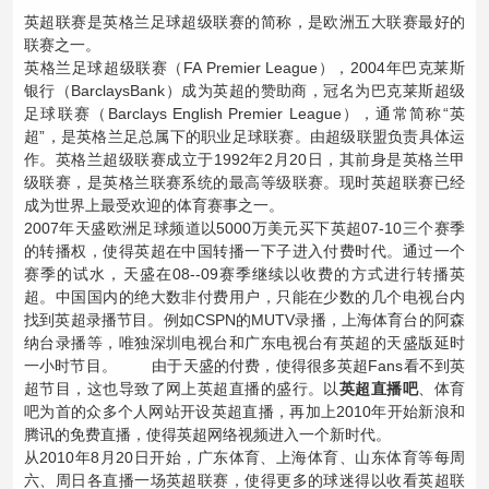
英超联赛是英格兰足球超级联赛的简称，是欧洲五大联赛最好的
联赛之一。
英格兰足球超级联赛（FA Premier League），2004年巴克莱斯
银行（BarclaysBank）成为英超的赞助商，冠名为巴克莱斯超级
足球联赛（Barclays English Premier League），通常简称“英
超”，是英格兰足总属下的职业足球联赛。由超级联盟负责具体运
作。英格兰超级联赛成立于1992年2月20日，其前身是英格兰甲
级联赛，是英格兰联赛系统的最高等级联赛。现时英超联赛已经
成为世界上最受欢迎的体育赛事之一。
2007年天盛欧洲足球频道以5000万美元买下英超07-10三个赛季
的转播权，使得英超在中国转播一下子进入付费时代。通过一个
赛季的试水，天盛在08--09赛季继续以收费的方式进行转播英
超。中国国内的绝大数非付费用户，只能在少数的几个电视台内
找到英超录播节目。例如CSPN的MUTV录播，上海体育台的阿森
纳台录播等，唯独深圳电视台和广东电视台有英超的天盛版延时
一小时节目。 由于天盛的付费，使得很多英超Fans看不到英
超节目，这也导致了网上英超直播的盛行。以
英超直播吧
、体育
吧为首的众多个人网站开设英超直播，再加上2010年开始新浪和
腾讯的免费直播，使得英超网络视频进入一个新时代。
从2010年8月20日开始，广东体育、上海体育、山东体育等每周
六、周日各直播一场英超联赛，使得更多的球迷得以收看英超联