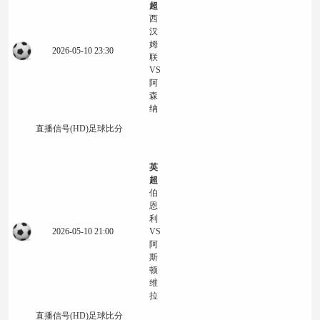
超
西
汉
姆
2026-05-10 23:30
联
VS
阿
森
纳
直播信号(HD)
足球比分
英
超
伯
恩
利
2026-05-10 21:00
VS
阿
斯
顿
维
拉
直播信号(HD)
足球比分