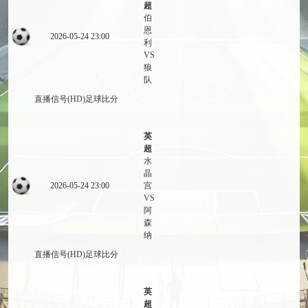
超
伯
恩
2026-05-24 23:00
利
VS
狼
队
直播信号(HD)
足球比分
英
超
水
晶
2026-05-24 23:00
宫
VS
阿
森
纳
直播信号(HD)
足球比分
英
超