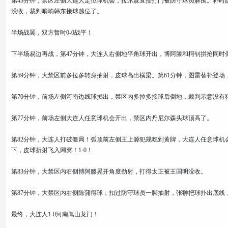
第43分钟，禁区左侧大连人定位球机会，拉尔森直接打门被防守球员解围。补时
没收，裁判哨响韩东接球越位了。
半场战罢，双方暂时0-0战平！
下半场易边再战，第47分钟，大连人右侧地平角球开出，博阿滕和柯钊拼抢同时
第59分钟，大禁区前多拉多转身抽射，皮球高出横梁。第61分钟，图雷替补登场
第70分钟，前场左侧河南边线球掷出，禁区内多拉多接球后倒地，裁判示意没有
第77分钟，前场左侧大连人任意球机会开出，禁区内丹尼尔森头球顶高了。
第82分钟，大连人打破僵局！弧顶前左侧王上源犯规吃到黄牌，大连人任意球机
下，皮球折射飞入网窝！1-0！
第83分钟，大禁区内右侧博阿滕晃开角度劲射，打得太正被王国明没收。
第87分钟，大禁区内右侧陈蒲得球，扣过防守球员一脚抽射，张翀把球扑出底线
最终，大连人1-0河南嵩山龙门！