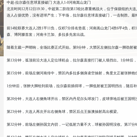
中超-拉尔森任意球直接破门 大连人1-0河南嵩山龙门
北京时间12月12日19:30，中超第二阶段第15轮比赛重燃战火，位于保级组的
连人占据优势，没有进球产生；下半场，拉尔森任意球直接破门，一击制胜。最终
前14轮联赛大连人2胜1平11负，仅积7分排名垫底；河南嵩山龙门4胜6平4负，
森、博阿滕首发；河南卡兰加、多拉多先发出战。
随着主裁一声哨响，全场比赛正式开始。第9分钟，大禁区左侧拉尔森一脚劲射
第13分钟，弧顶前沿大连人定位球机会，拉尔森直接打门被人墙挡出。1分钟后
第15分钟，前场左侧河南传中，禁区内多拉多侧身凌空抽射，角度太正被张翀抱
1分钟后，张翀大脚给到前场，拉尔森前插得球，一脚低射被王国明挡出，随后
第20分钟，大连人右侧角球开出，禁区内丹尼尔头球攻门，皮球弹地后被王国明
第23分钟，大连人再次开出右侧角球，禁区后点王振澳抽射高出横梁。
第32分钟，前场左侧孙国文内切，一记低射力量不大，球被孙国明没收。第37