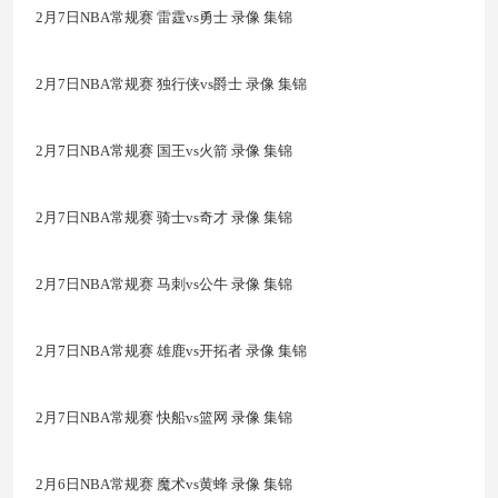
2月7日NBA常规赛 雷霆vs勇士 录像 集锦
2月7日NBA常规赛 独行侠vs爵士 录像 集锦
2月7日NBA常规赛 国王vs火箭 录像 集锦
2月7日NBA常规赛 骑士vs奇才 录像 集锦
2月7日NBA常规赛 马刺vs公牛 录像 集锦
2月7日NBA常规赛 雄鹿vs开拓者 录像 集锦
2月7日NBA常规赛 快船vs篮网 录像 集锦
2月6日NBA常规赛 魔术vs黄蜂 录像 集锦