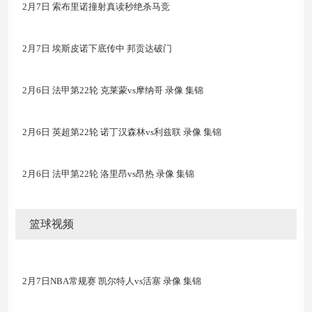
2月7日 索布里诺撞射真读秒绝杀马竞
2月7日 埃斯皮诺下底传中 邦贡达破门
2月6日 法甲第22轮 克莱蒙vs摩纳哥 录像 集锦
2月6日 英超第22轮 诺丁汉森林vs利兹联 录像 集锦
2月6日 法甲第22轮 洛里昂vs昂热 录像 集锦
篮球视频
2月7日NBA常规赛 凯尔特人vs活塞 录像 集锦