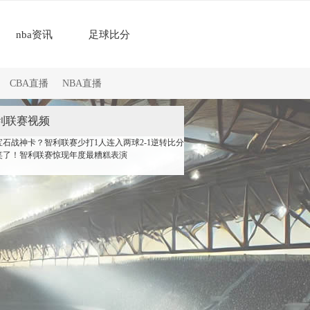
nba资讯
足球比分
CBA直播
NBA直播
利联赛视频
宝石战神卡？智利联赛少打1人连入两球2-1逆转比分
笑了！智利联赛惊现年度最糟糕表演