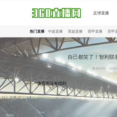
足球直播
热门直播
中超直播
英超直播
西甲直播
意甲
自己都笑了！智利联
发布时间：2020年