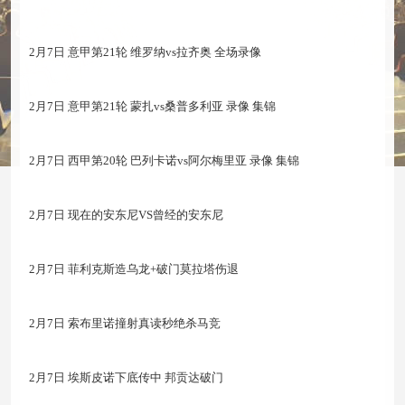
2月7日 意甲第21轮 维罗纳vs拉齐奥 全场录像
2月7日 意甲第21轮 蒙扎vs桑普多利亚 录像 集锦
2月7日 西甲第20轮 巴列卡诺vs阿尔梅里亚 录像 集锦
2月7日 现在的安东尼VS曾经的安东尼
2月7日 菲利克斯造乌龙+破门莫拉塔伤退
2月7日 索布里诺撞射真读秒绝杀马竞
2月7日 埃斯皮诺下底传中 邦贡达破门