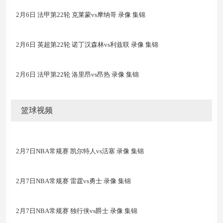
2月6日 法甲第22轮 克莱蒙vs摩纳哥 录像 集锦
2月6日 英超第22轮 诺丁汉森林vs利兹联 录像 集锦
2月6日 法甲第22轮 洛里昂vs昂热 录像 集锦
篮球视频
2月7日NBA常规赛 凯尔特人vs活塞 录像 集锦
2月7日NBA常规赛 雷霆vs勇士 录像 集锦
2月7日NBA常规赛 独行侠vs爵士 录像 集锦