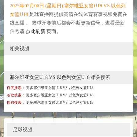
2025年07月06日 (星期日) 塞尔维亚女篮U18 VS 以色列
女篮U18
足球直播网提供高清在线体育赛事视频免费在
线直播 。 篮球开赛前后都会不断更新信号，查看最新
信号请
点此刷新
页面。
相关视频
塞尔维亚女篮U18 VS 以色列女篮U18 相关搜索
百度搜索：
更多塞尔维亚女篮U18 VS 以色列女篮U18
谷歌搜索：
更多塞尔维亚女篮U18 VS 以色列女篮U18
搜狗搜索：
更多塞尔维亚女篮U18 VS 以色列女篮U18
足球视频