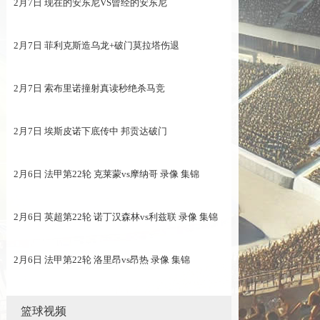
2月7日 现在的安东尼VS曾经的安东尼
2月7日 菲利克斯造乌龙+破门莫拉塔伤退
2月7日 索布里诺撞射真读秒绝杀马竞
2月7日 埃斯皮诺下底传中 邦贡达破门
2月6日 法甲第22轮 克莱蒙vs摩纳哥 录像 集锦
2月6日 英超第22轮 诺丁汉森林vs利兹联 录像 集锦
2月6日 法甲第22轮 洛里昂vs昂热 录像 集锦
篮球视频