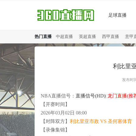
足球直播
热门直播
中超直播
英超直播
西甲直播
意甲
利比里亚
发布时间：
NBA直播信号：
直播信号(HD)
|
龙门直播(推荐
【开赛时间】
2026年03月02日 08:00
【对阵双方】
利比里亚市政 VS 圣何塞体育
【录像集锦】