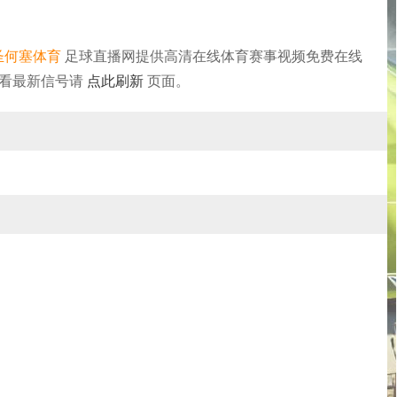
 圣何塞体育
足球直播网提供高清在线体育赛事视频免费在线
查看最新信号请
点此刷新
页面。