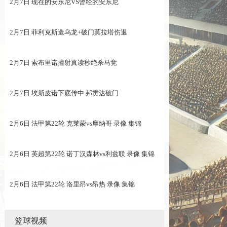
2月7日 现在的安东尼VS曾经的安东尼
2月7日 菲利克斯造乌龙+破门莫拉塔伤退
2月7日 索布里诺撞射真读秒绝杀马竞
2月7日 埃斯皮诺下底传中 邦贡达破门
2月6日 法甲第22轮 克莱蒙vs摩纳哥 录像 集锦
2月6日 英超第22轮 诺丁汉森林vs利兹联 录像 集锦
2月6日 法甲第22轮 洛里昂vs昂热 录像 集锦
篮球视频