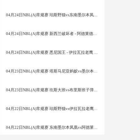
04月24日NBL(A)常规赛 珀斯野猫vs东南墨尔本凤凰 录像
04月24日NBL(A)常规赛 新西兰破坏者 - 阿德莱德36人 录像集锦
04月24日NBL(A)常规赛 悉尼国王 - 伊拉瓦拉老鹰 录像集锦
04月23日NBL(A)常规赛 塔斯马尼亚蚂蚁vs墨尔本联 录像集锦
04月23日NBL(A)常规赛 坎斯大班vs布里斯班子弹 录像集锦
04月22日NBL(A)常规赛 珀斯野猫vs伊拉瓦拉老鹰 录像
04月22日NBL(A)常规赛 东南墨尔本凤凰vs阿德莱德36人 录像