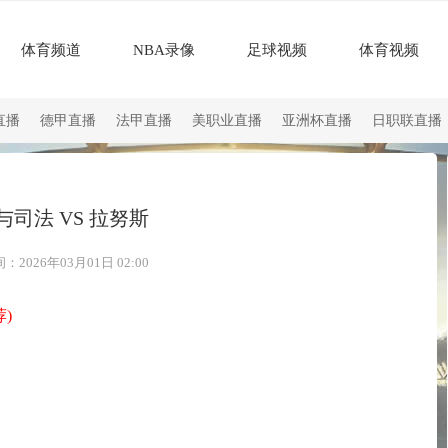
体育频道
NBA录像
足球视频
体育视频
直播
德甲直播
法甲直播
美职业直播
亚洲杯直播
日职联直播
与司法 VS 拉努斯
2026年03月01日 02:00
)