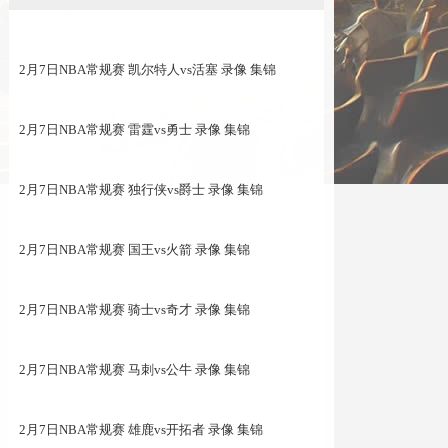
2月7日NBA常规赛 凯尔特人vs活塞 录像 集锦
2月7日NBA常规赛 雷霆vs勇士 录像 集锦
2月7日NBA常规赛 独行侠vs爵士 录像 集锦
2月7日NBA常规赛 国王vs火箭 录像 集锦
2月7日NBA常规赛 骑士vs奇才 录像 集锦
2月7日NBA常规赛 马刺vs公牛 录像 集锦
2月7日NBA常规赛 雄鹿vs开拓者 录像 集锦