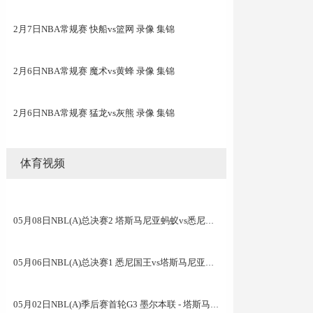
2月7日NBA常规赛 快船vs篮网 录像 集锦
2月6日NBA常规赛 魔术vs黄蜂 录像 集锦
2月6日NBA常规赛 猛龙vs灰熊 录像 集锦
体育视频
05月08日NBL(A)总决赛2 塔斯马尼亚蚂蚁vs悉尼国王 录像
05月06日NBL(A)总决赛1 悉尼国王vs塔斯马尼亚蚂蚁 全场录像
05月02日NBL(A)季后赛首轮G3 墨尔本联 - 塔斯马尼亚蚂蚁 录像集锦