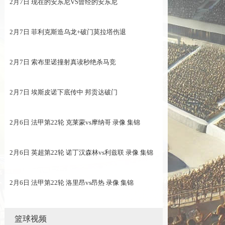
2月7日 现在的安东尼VS曾经的安东尼
2月7日 菲利克斯造乌龙+破门莫拉塔伤退
2月7日 索布里诺撞射真读秒绝杀马竞
2月7日 埃斯皮诺下底传中 邦贡达破门
2月6日 法甲第22轮 克莱蒙vs摩纳哥 录像 集锦
2月6日 英超第22轮 诺丁汉森林vs利兹联 录像 集锦
2月6日 法甲第22轮 洛里昂vs昂热 录像 集锦
篮球视频