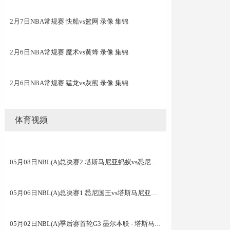
2月7日NBA常规赛 快船vs篮网 录像 集锦
2月6日NBA常规赛 魔术vs黄蜂 录像 集锦
2月6日NBA常规赛 猛龙vs灰熊 录像 集锦
体育视频
05月08日NBL(A)总决赛2 塔斯马尼亚蚂蚁vs悉尼国王 录像
05月06日NBL(A)总决赛1 悉尼国王vs塔斯马尼亚蚂蚁 全场录像
05月02日NBL(A)季后赛首轮G3 墨尔本联 - 塔斯马尼亚蚂蚁 录像集锦