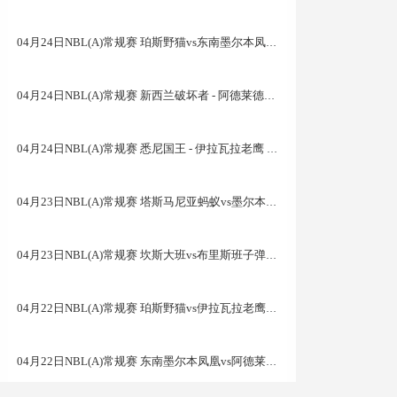
04月24日NBL(A)常规赛 珀斯野猫vs东南墨尔本凤凰 录像
04月24日NBL(A)常规赛 新西兰破坏者 - 阿德莱德36人 录像集锦
04月24日NBL(A)常规赛 悉尼国王 - 伊拉瓦拉老鹰 录像集锦
04月23日NBL(A)常规赛 塔斯马尼亚蚂蚁vs墨尔本联 录像集锦
04月23日NBL(A)常规赛 坎斯大班vs布里斯班子弹 录像集锦
04月22日NBL(A)常规赛 珀斯野猫vs伊拉瓦拉老鹰 录像
04月22日NBL(A)常规赛 东南墨尔本凤凰vs阿德莱德36人 录像