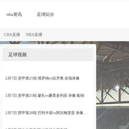
nba资讯
足球比分
CBA直播
NBA直播
足球视频
2月7日 意甲第21轮 维罗纳vs拉齐奥 全场录像
2月7日 意甲第21轮 蒙扎vs桑普多利亚 录像 集锦
2月7日 西甲第20轮 巴列卡诺vs阿尔梅里亚 录像 集锦