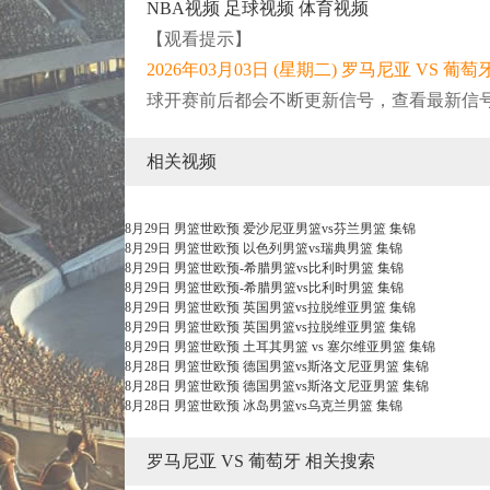
NBA视频
足球视频
体育视频
【观看提示】
2026年03月03日 (星期二) 罗马尼亚 VS 葡萄
球开赛前后都会不断更新信号，查看最新信
相关视频
8月29日 男篮世欧预 爱沙尼亚男篮vs芬兰男篮 集锦
8月29日 男篮世欧预 以色列男篮vs瑞典男篮 集锦
8月29日 男篮世欧预-希腊男篮vs比利时男篮 集锦
8月29日 男篮世欧预-希腊男篮vs比利时男篮 集锦
8月29日 男篮世欧预 英国男篮vs拉脱维亚男篮 集锦
8月29日 男篮世欧预 英国男篮vs拉脱维亚男篮 集锦
8月29日 男篮世欧预 土耳其男篮 vs 塞尔维亚男篮 集锦
8月28日 男篮世欧预 德国男篮vs斯洛文尼亚男篮 集锦
8月28日 男篮世欧预 德国男篮vs斯洛文尼亚男篮 集锦
8月28日 男篮世欧预 冰岛男篮vs乌克兰男篮 集锦
罗马尼亚 VS 葡萄牙 相关搜索