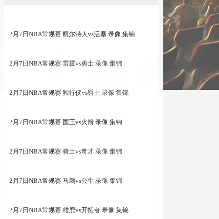
2月7日NBA常规赛 凯尔特人vs活塞 录像 集锦
2月7日NBA常规赛 雷霆vs勇士 录像 集锦
2月7日NBA常规赛 独行侠vs爵士 录像 集锦
2月7日NBA常规赛 国王vs火箭 录像 集锦
2月7日NBA常规赛 骑士vs奇才 录像 集锦
2月7日NBA常规赛 马刺vs公牛 录像 集锦
2月7日NBA常规赛 雄鹿vs开拓者 录像 集锦