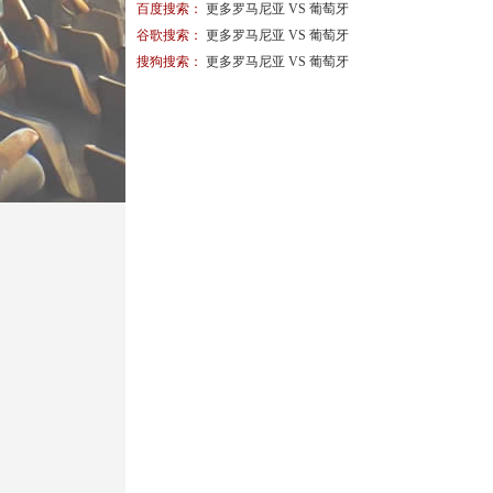
百度搜索：
更多罗马尼亚 VS 葡萄牙
谷歌搜索：
更多罗马尼亚 VS 葡萄牙
搜狗搜索：
更多罗马尼亚 VS 葡萄牙