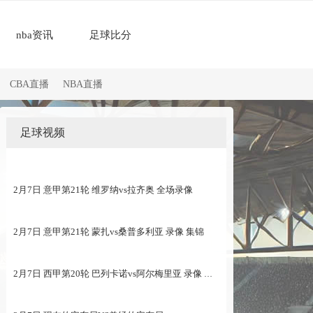
nba资讯
足球比分
CBA直播
NBA直播
足球视频
2月7日 意甲第21轮 维罗纳vs拉齐奥 全场录像
2月7日 意甲第21轮 蒙扎vs桑普多利亚 录像 集锦
2月7日 西甲第20轮 巴列卡诺vs阿尔梅里亚 录像 集锦