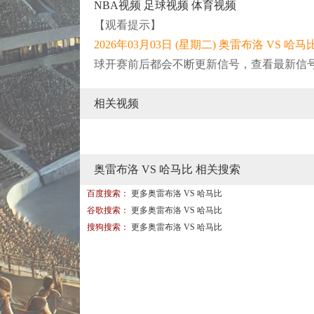
NBA视频
足球视频
体育视频
【观看提示】
2026年03月03日 (星期二) 奥雷布洛 VS 哈马
球开赛前后都会不断更新信号，查看最新信
相关视频
奥雷布洛 VS 哈马比 相关搜索
百度搜索：
更多奥雷布洛 VS 哈马比
谷歌搜索：
更多奥雷布洛 VS 哈马比
搜狗搜索：
更多奥雷布洛 VS 哈马比