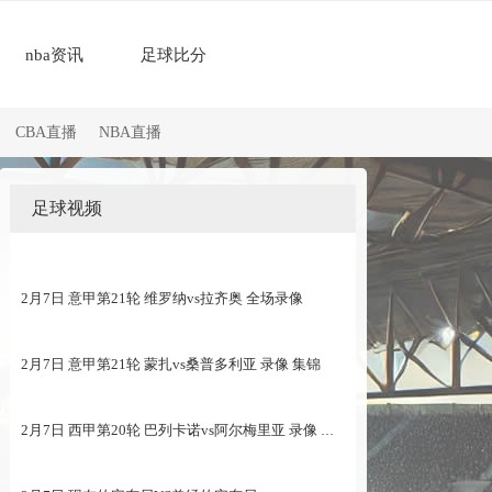
nba资讯
足球比分
CBA直播
NBA直播
足球视频
2月7日 意甲第21轮 维罗纳vs拉齐奥 全场录像
2月7日 意甲第21轮 蒙扎vs桑普多利亚 录像 集锦
2月7日 西甲第20轮 巴列卡诺vs阿尔梅里亚 录像 集锦