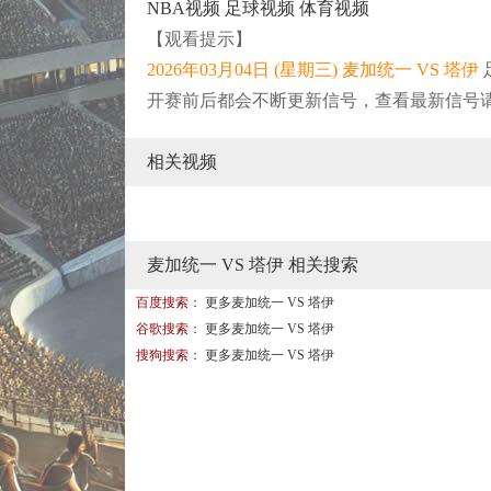
NBA视频
足球视频
体育视频
【观看提示】
2026年03月04日 (星期三) 麦加统一 VS 塔伊
开赛前后都会不断更新信号，查看最新信号
相关视频
麦加统一 VS 塔伊 相关搜索
百度搜索：
更多麦加统一 VS 塔伊
谷歌搜索：
更多麦加统一 VS 塔伊
搜狗搜索：
更多麦加统一 VS 塔伊