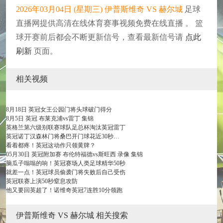
2026年03月04日 (星期三) 伊普斯维奇 VS 赫尔城
足球
直播网提供高清在线体育赛事视频免费在线直播 。 篮
球开赛前后都会不断更新信号，查看最新信号请
点此
刷新
页面。
相关视频
8月18日 英冠女王公园门将头球破门得分
8月5日 英冠 布莱克浦vs雷丁 集锦
英格兰第六级别联赛球队足总杯淘汰英冠雷丁
英冠诺丁汉森林门将桑巴开门球花近30秒…
看着都疼！英冠这动作只领黄牌？
05月30日 英冠附加赛 布伦特福德vs斯旺西 录像 集锦
脑瓜子嗡嗡的响！英冠赛场人类足球精华50秒
就差一点！英冠球员偷袭门将失败后自己受伤
英冠联赛上演50秒窒息攻防
他又要回英超了！诺维奇英冠7连胜10分领跑
伊普斯维奇 VS 赫尔城 相关搜索