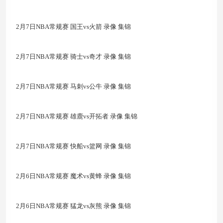
2月7日NBA常规赛 国王vs火箭 录像 集锦
2月7日NBA常规赛 骑士vs奇才 录像 集锦
2月7日NBA常规赛 马刺vs公牛 录像 集锦
2月7日NBA常规赛 雄鹿vs开拓者 录像 集锦
2月7日NBA常规赛 快船vs篮网 录像 集锦
2月6日NBA常规赛 魔术vs黄蜂 录像 集锦
2月6日NBA常规赛 猛龙vs灰熊 录像 集锦