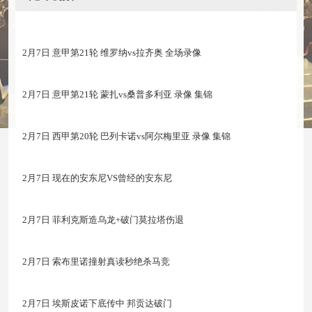
2月7日 意甲第21轮 维罗纳vs拉齐奥 全场录像
2月7日 意甲第21轮 蒙扎vs桑普多利亚 录像 集锦
2月7日 西甲第20轮 巴列卡诺vs阿尔梅里亚 录像 集锦
2月7日 现在的安东尼VS曾经的安东尼
2月7日 菲利克斯造乌龙+破门莫拉塔伤退
2月7日 索布里诺撞射真读秒绝杀马竞
2月7日 埃斯皮诺下底传中 邦贡达破门