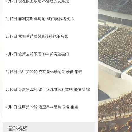
2月7日 现在的安东尼VS曾经的安东尼
2月7日 菲利克斯造乌龙+破门莫拉塔伤退
2月7日 索布里诺撞射真读秒绝杀马竞
2月7日 埃斯皮诺下底传中 邦贡达破门
2月6日 法甲第22轮 克莱蒙vs摩纳哥 录像 集锦
2月6日 英超第22轮 诺丁汉森林vs利兹联 录像 集锦
2月6日 法甲第22轮 洛里昂vs昂热 录像 集锦
篮球视频