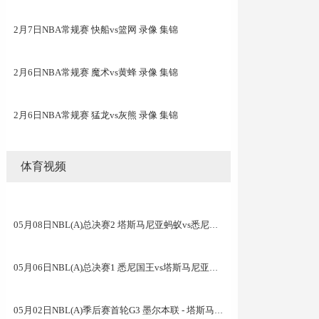
2月7日NBA常规赛 快船vs篮网 录像 集锦
2月6日NBA常规赛 魔术vs黄蜂 录像 集锦
2月6日NBA常规赛 猛龙vs灰熊 录像 集锦
体育视频
05月08日NBL(A)总决赛2 塔斯马尼亚蚂蚁vs悉尼国王 录像
05月06日NBL(A)总决赛1 悉尼国王vs塔斯马尼亚蚂蚁 全场录像
05月02日NBL(A)季后赛首轮G3 墨尔本联 - 塔斯马尼亚蚂蚁 录像集锦