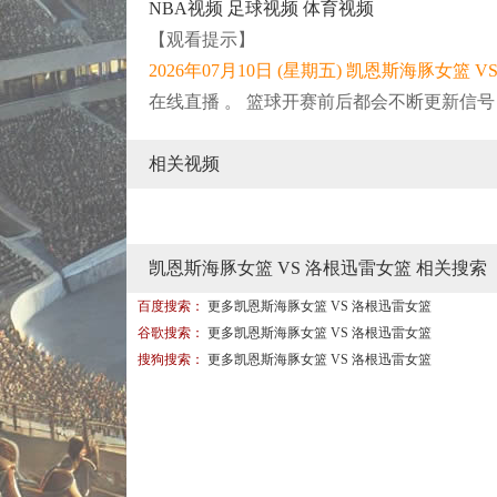
NBA视频
足球视频
体育视频
【观看提示】
2026年07月10日 (星期五) 凯恩斯海豚女篮 
在线直播 。 篮球开赛前后都会不断更新信
相关视频
凯恩斯海豚女篮 VS 洛根迅雷女篮 相关搜索
百度搜索：
更多凯恩斯海豚女篮 VS 洛根迅雷女篮
谷歌搜索：
更多凯恩斯海豚女篮 VS 洛根迅雷女篮
搜狗搜索：
更多凯恩斯海豚女篮 VS 洛根迅雷女篮