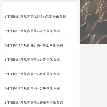
2月7日NBA常规赛 凯尔特人vs活塞 录像 集锦
2月7日NBA常规赛 雷霆vs勇士 录像 集锦
2月7日NBA常规赛 独行侠vs爵士 录像 集锦
2月7日NBA常规赛 国王vs火箭 录像 集锦
2月7日NBA常规赛 骑士vs奇才 录像 集锦
2月7日NBA常规赛 马刺vs公牛 录像 集锦
2月7日NBA常规赛 雄鹿vs开拓者 录像 集锦