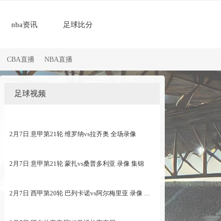
nba资讯
足球比分
CBA直播
NBA直播
足球视频
2月7日 意甲第21轮 维罗纳vs拉齐奥 全场录像
2月7日 意甲第21轮 蒙扎vs桑普多利亚 录像 集锦
2月7日 西甲第20轮 巴列卡诺vs阿尔梅里亚 录像 集锦