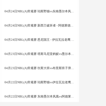
04月24日NBL(A)常规赛 珀斯野猫vs东南墨尔本凤凰 录像
04月24日NBL(A)常规赛 新西兰破坏者 - 阿德莱德36人 录像集锦
04月24日NBL(A)常规赛 悉尼国王 - 伊拉瓦拉老鹰 录像集锦
04月23日NBL(A)常规赛 塔斯马尼亚蚂蚁vs墨尔本联 录像集锦
04月23日NBL(A)常规赛 坎斯大班vs布里斯班子弹 录像集锦
04月22日NBL(A)常规赛 珀斯野猫vs伊拉瓦拉老鹰 录像
04月22日NBL(A)常规赛 东南墨尔本凤凰vs阿德莱德36人 录像