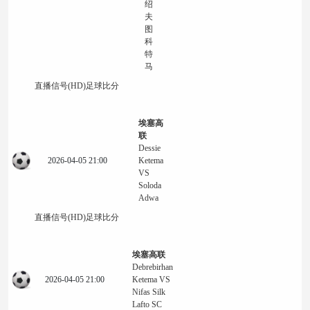
绍
夫
图
科
特
马
直播信号(HD)
足球比分
埃塞高
联
Dessie
2026-04-05 21:00
Ketema
VS
Soloda
Adwa
直播信号(HD)
足球比分
埃塞高联
Debrebirhan
2026-04-05 21:00
Ketema VS
Nifas Silk
Lafto SC