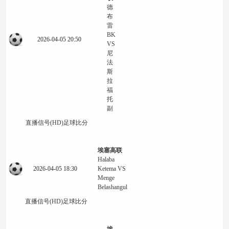
德
布
雷
BK
2026-04-05 20:50
VS
尼
法
斯
拉
福
托
副
直播信号(HD)
足球比分
埃塞高联
Halaba
2026-04-05 18:30
Ketema VS
Menge
Belashangul
直播信号(HD)
足球比分