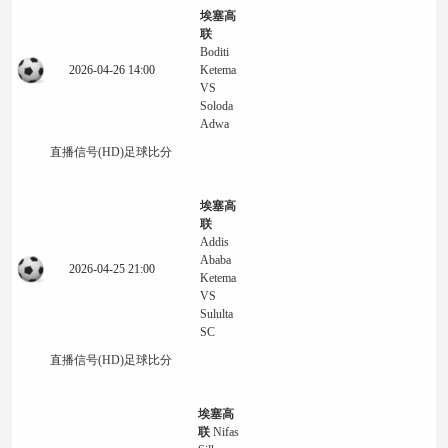
埃塞高
联
Boditi
2026-04-26 14:00
Ketema
VS
Soloda
Adwa
直播信号(HD)
足球比分
埃塞高
联
Addis
Ababa
2026-04-25 21:00
Ketema
VS
Sululta
SC
直播信号(HD)
足球比分
埃塞高
联
Nifas