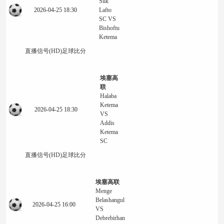
Silk
2026-04-25 18:30
Lafto
SC VS
Bishoftu
Ketema
直播信号(HD)
足球比分
埃塞高
联
Halaba
Ketema
2026-04-25 18:30
VS
Addis
Ketema
SC
直播信号(HD)
足球比分
埃塞高联
Menge
Belashangul
2026-04-25 16:00
VS
Debrebirhan