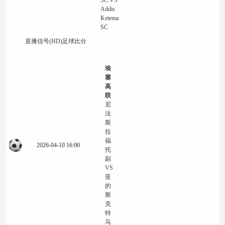
SC VS
Addis
Ketema
SC
直播信号(HD)
足球比分
埃
塞
高
联
尼
法
斯
拉
福
2026-04-10 16:00
托
副
VS
亚
的
斯
克
特
马