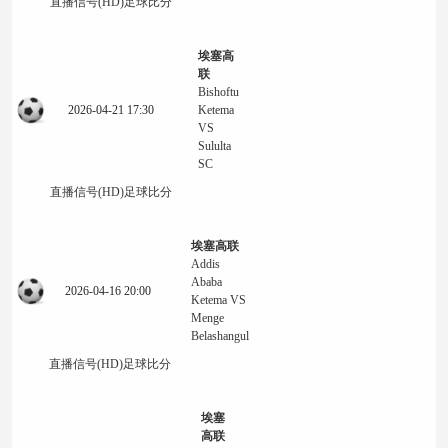
直播信号(HD)
足球比分
埃塞高
联
Bishoftu
2026-04-21 17:30
Ketema
VS
Sululta
SC
直播信号(HD)
足球比分
埃塞高联
Addis
Ababa
2026-04-16 20:00
Ketema VS
Menge
Belashangul
直播信号(HD)
足球比分
埃塞
高联