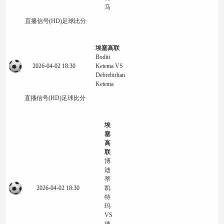
马
直播信号(HD)
足球比分
埃塞高联
Boditi
2026-04-02 18:30
Ketema VS
Debrebirhan
Ketema
直播信号(HD)
足球比分
埃
塞
高
联
博
迪
蒂
2026-04-02 18:30
凯
特
玛
VS