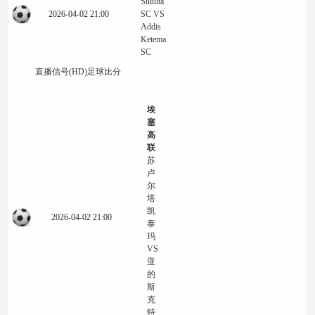
Sululta
2026-04-02 21:00
SC VS
Addis
Ketema
SC
直播信号(HD)
足球比分
埃
塞
高
联
苏
卢
尔
塔
凯
2026-04-02 21:00
泰
玛
VS
亚
的
斯
克
特