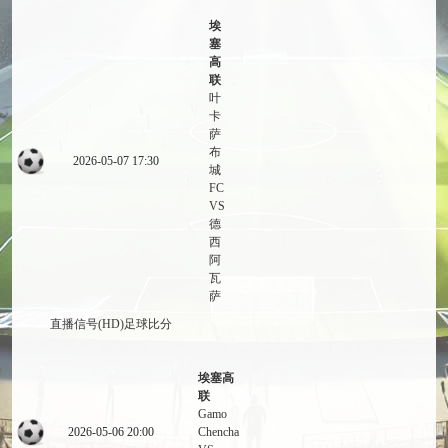
埃
塞
高
联
叶
卡
萨
布
2026-05-07 17:30
城
FC
VS
德
西
阿
瓦
萨
直播信号(HD)
足球比分
埃塞高
联
Gamo
2026-05-06 20:00
Chencha