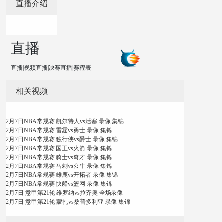
直播介绍
直播
直播|视频直播|决赛直播|赛程表
相关视频
2月7日NBA常规赛 凯尔特人vs活塞 录像 集锦
2月7日NBA常规赛 雷霆vs勇士 录像 集锦
2月7日NBA常规赛 独行侠vs爵士 录像 集锦
2月7日NBA常规赛 国王vs火箭 录像 集锦
2月7日NBA常规赛 骑士vs奇才 录像 集锦
2月7日NBA常规赛 马刺vs公牛 录像 集锦
2月7日NBA常规赛 雄鹿vs开拓者 录像 集锦
2月7日NBA常规赛 快船vs篮网 录像 集锦
2月7日 意甲第21轮 维罗纳vs拉齐奥 全场录像
2月7日 意甲第21轮 蒙扎vs桑普多利亚 录像 集锦