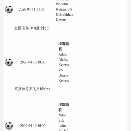
Bishoftu
2026-04-11 14:00
Ketema VS
Debrebirhan
Ketema
直播信号(HD)
足球比分
埃塞高
联
Addis
Ababa
2026-04-10 19:00
Ketema
VS
Dessie
Ketema
直播信号(HD)
足球比分
埃塞高
联
Nifas
Silk
2026-04-10 16:00
Lafto