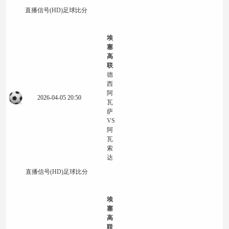
直播信号(HD)
足球比分
埃
塞
高
联
德
西
阿
2026-04-05 20:50
瓦
萨
VS
阿
瓦
索
达
直播信号(HD)
足球比分
埃
塞
高
联