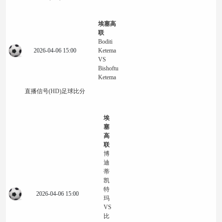
埃塞高
联
Boditi
2026-04-06 15:00
Ketema
VS
Bishoftu
Ketema
直播信号(HD)
足球比分
埃
塞
高
联
博
迪
蒂
凯
特
2026-04-06 15:00
玛
VS
比