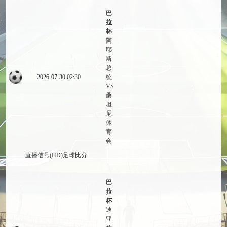
巴
拉
杯
阿
耶
斯
总
2026-07-30 02:30
统
VS
桑
坦
尼
体
育
会
直播信号(HD)
足球比分
巴
拉
杯
迪
亚