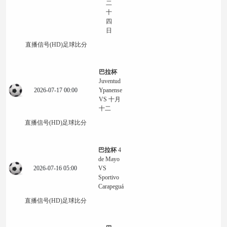
二
十
四
日
直播信号(HD)
足球比分
巴拉杯
Juventud
2026-07-17 00:00
Ypanense
VS 十月
十二
直播信号(HD)
足球比分
巴拉杯
4
de Mayo
2026-07-16 05:00
VS
Sportivo
Carapeguá
直播信号(HD)
足球比分