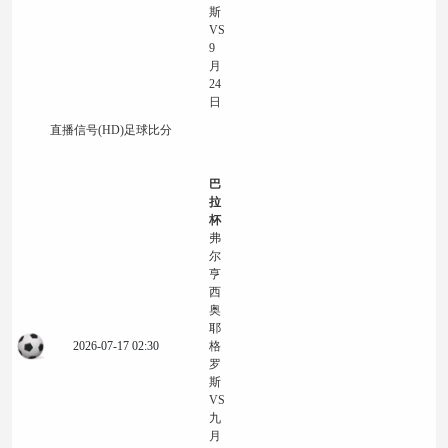
斯
VS
9
月
24
日
直播信号(HD)
足球比分
巴
拉
杯
弗
尔
亨
西
奥
耶
2026-07-17 02:30
格
罗
斯
VS
九
月