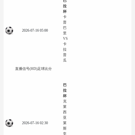
巴
拉
杯
卡
普
巴
2026-07-16 05:00
里
VS
卡
拉
普
瓜
直播信号(HD)
足球比分
巴
拉
杯
克
莱
西
亚
2026-07-16 02:30
莱
斯
竞