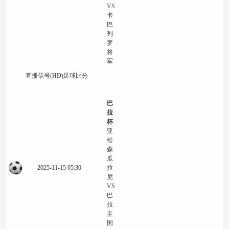
VS
卡
巴
列
罗
将
军
直播信号(HD)
足球比分
巴
拉
杯
亚
松
森
瓜
2025-11-15 05:30
拉
尼
VS
巴
拉
圭
国