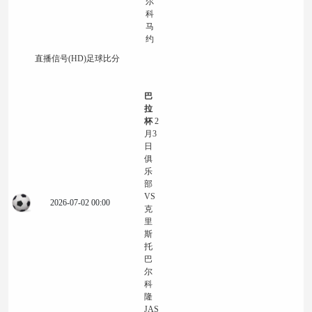
尔
科
马
约
直播信号(HD)
足球比分
巴
拉
杯
2
月3
日
俱
乐
部
VS
2026-07-02 00:00
克
里
斯
托
巴
尔
科
隆
JAS