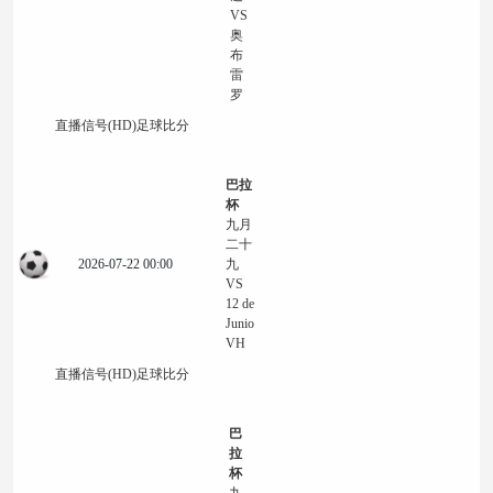
VS
奥
布
雷
罗
直播信号(HD)
足球比分
巴拉
杯
九月
二十
2026-07-22 00:00
九
VS
12 de
Junio
VH
直播信号(HD)
足球比分
巴
拉
杯