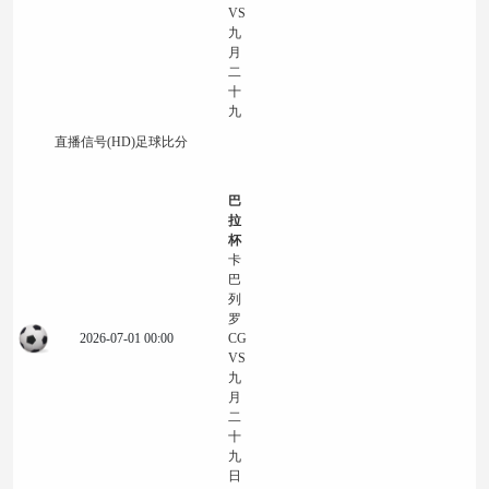
VS
九
月
二
十
九
直播信号(HD)
足球比分
巴
拉
杯
卡
巴
列
罗
2026-07-01 00:00
CG
VS
九
月
二
十
九
日