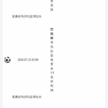
里
竞
技
直播信号(HD)
足球比分
巴
拉
杯
哥
伦
比
亚
2026-07-23 05:00
体
育
会
VS
瓜
伊
利
纳
直播信号(HD)
足球比分