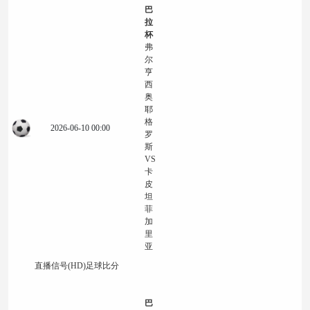
巴
拉
杯
弗
尔
亨
西
奥
耶
格
2026-06-10 00:00
罗
斯
VS
卡
皮
坦
菲
加
里
亚
直播信号(HD)
足球比分
巴