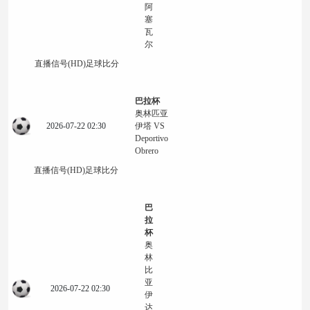
阿
塞
瓦
尔
直播信号(HD)
足球比分
巴拉杯
奥林匹亚
2026-07-22 02:30
伊塔 VS
Deportivo
Obrero
直播信号(HD)
足球比分
巴
拉
杯
奥
林
比
亚
2026-07-22 02:30
伊
达