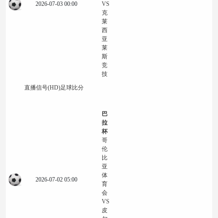
2026-07-03 00:00
VS
克
莱
西
亚
莱
斯
竞
技
直播信号(HD)
足球比分
巴
拉
杯
哥
伦
比
亚
体
2026-07-02 05:00
育
会
VS
皮