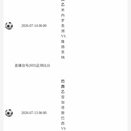
乙
米
内
罗
2026-07-14 06:00
美
洲
VS
隆
德
里
纳
直播信号(HD)
足球比分
巴
西
乙
雷
加
塔
2026-07-13 06:00
斯
巴
西
VS