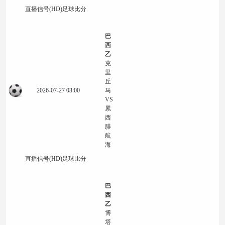
直播信号(HD)
足球比分
巴
西
乙
克
里
丘
2026-07-27 03:00
马
VS
累
西
腓
航
海
直播信号(HD)
足球比分
巴
西
乙
博
塔