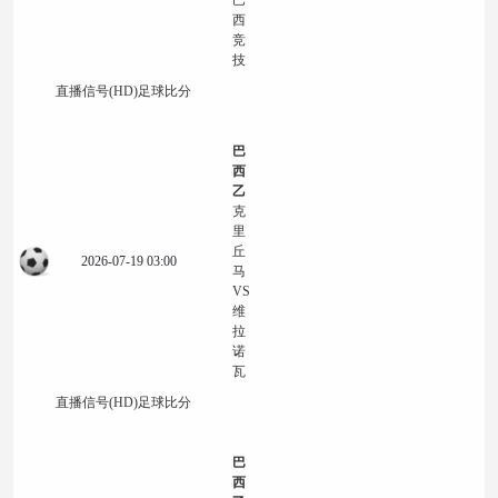
巴
西
竞
技
直播信号(HD)
足球比分
巴
西
乙
克
里
丘
2026-07-19 03:00
马
VS
维
拉
诺
瓦
直播信号(HD)
足球比分
巴
西