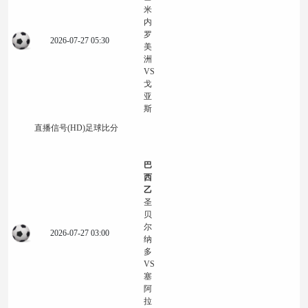
米
内
罗
2026-07-27 05:30
美
洲
VS
戈
亚
斯
直播信号(HD)
足球比分
巴
西
乙
圣
贝
尔
2026-07-27 03:00
纳
多
VS
塞
阿
拉