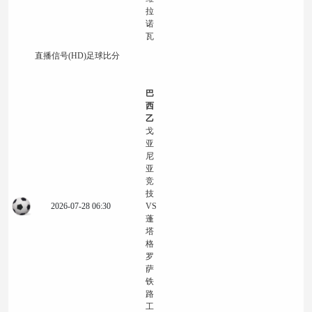
拉
诺
瓦
直播信号(HD)
足球比分
巴
西
乙
戈
亚
尼
亚
竞
技
2026-07-28 06:30
VS
蓬
塔
格
罗
萨
铁
路
工