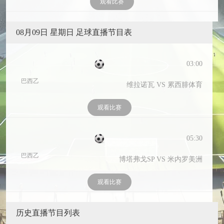
观看比赛
08月09日 星期日 足球直播节目表
03:00
巴西乙
维拉诺瓦 VS 累西腓体育
观看比赛
05:30
巴西乙
博塔弗戈SP VS 米内罗美洲
观看比赛
历史直播节目列表