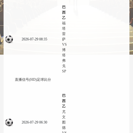
巴
西
乙
福
塔
雷
2026-07-29 08:35
萨
VS
博
塔
弗
戈
SP
直播信号(HD)
足球比分
巴
西
乙
尤
文
2026-07-29 06:30
图
德