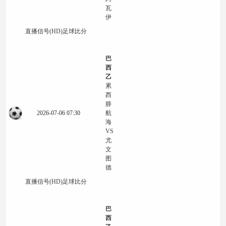
瓦
伊
直播信号(HD)
足球比分
巴
西
乙
累
西
腓
2026-07-06 07:30
航
海
VS
尤
文
图
德
直播信号(HD)
足球比分
巴
西