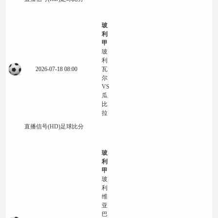
玻
利
甲
玻
利
2026-07-18 08:00
瓦
尔
VS
瓜
比
拉
直播信号(HD)
足球比分
玻
利
甲
玻
利
维
亚
巴