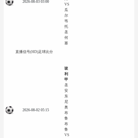
2026-08-03 03:00
VS
瓜
尔
韦
托
圣
何
塞
直播信号(HD)
足球比分
玻
利
甲
圣
安
东
尼
奥
2026-08-02 05:15
布
鲁
布
鲁
VS