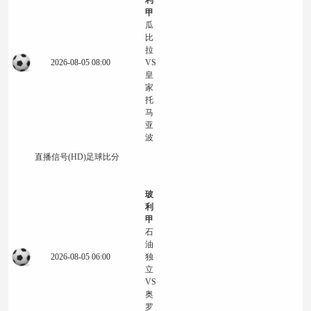
甲
瓜
比
拉
2026-08-05 08:00
VS
皇
家
托
马
亚
波
直播信号(HD)
足球比分
玻
利
甲
石
油
2026-08-05 06:00
独
立
VS
奥
罗