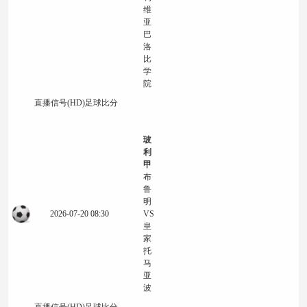
维
亚
巴
洛
比
学
院
直播信号(HD)
足球比分
玻
利
甲
布
鲁
明
2026-07-20 08:30
VS
皇
家
托
马
亚
波
直播信号(HD)
足球比分