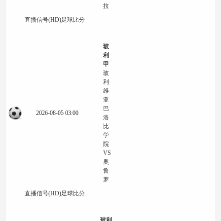
拉
直播信号(HD)
足球比分
玻
利
甲
玻
利
维
亚
巴
2026-08-05 03:00
洛
比
学
院
VS
奥
鲁
罗
直播信号(HD)
足球比分
玻利