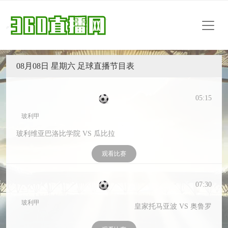
08月08日 星期六 足球直播节目表
05:15
玻利甲
玻利维亚巴洛比学院 VS 瓜比拉
观看比赛
07:30
玻利甲
皇家托马亚波 VS 奥鲁罗