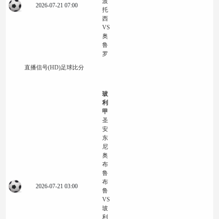
波
2026-07-21 07:00
托
西
VS
奥
鲁
罗
直播信号(HD)
足球比分
玻
利
甲
圣
安
东
尼
奥
布
鲁
布
2026-07-21 03:00
鲁
VS
玻
利