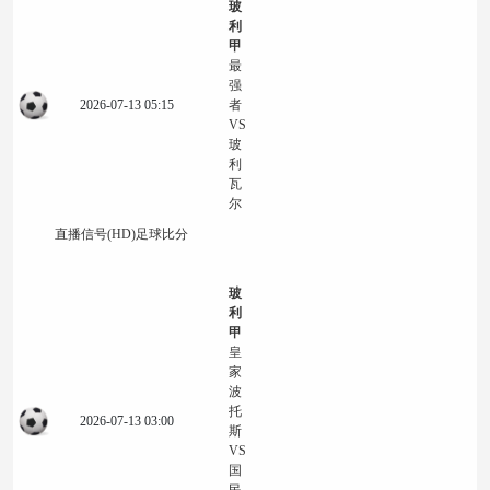
玻
利
甲
最
强
2026-07-13 05:15
者
VS
玻
利
瓦
尔
直播信号(HD)
足球比分
玻
利
甲
皇
家
波
托
2026-07-13 03:00
斯
VS
国
民