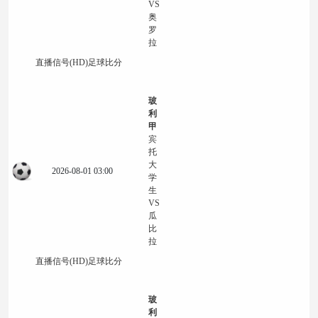
VS
奥
罗
拉
直播信号(HD)
足球比分
玻
利
甲
宾
托
大
2026-08-01 03:00
学
生
VS
瓜
比
拉
直播信号(HD)
足球比分
玻
利