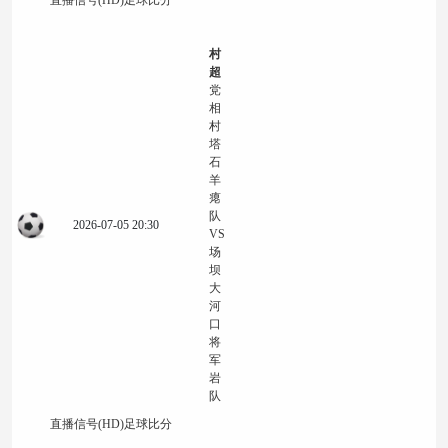
直播信号(HD)
足球比分
村
超
党
相
村
塔
石
羊
瘪
队
2026-07-05 20:30
VS
场
坝
大
河
口
将
军
岩
队
直播信号(HD)
足球比分