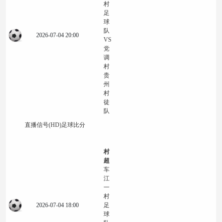
村
足
球
队
2026-07-04 20:00
VS
党
调
村
贵
州
村
徒
队
直播信号(HD)
足球比分
村
超
车
江
一
村
2026-07-04 18:00
足
球