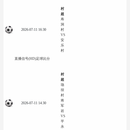
村
超
寿
洞
2026-07-11 16:30
村
VS
安
乐
村
直播信号(HD)
足球比分
村
超
场
坝
村
将
2026-07-11 14:30
军
岩
VS
平
永