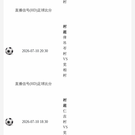
村
直播信号(HD)
足球比分
村
超
俾
吊
岑
2026-07-10 20:30
村
VS
党
相
村
直播信号(HD)
足球比分
村
超
仁
吉
2026-07-10 18:30
村
VS
党