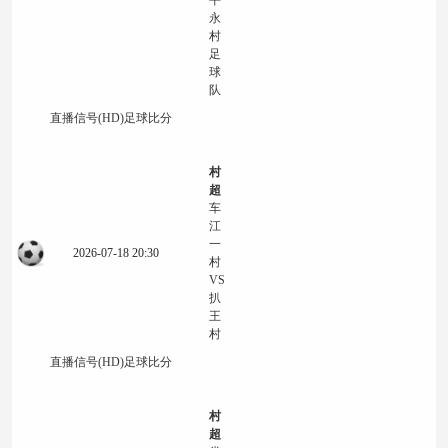
平
永
村
足
球
队
直播信号(HD)
足球比分
村
超
车
江
一
2026-07-18 20:30
村
VS
扒
王
村
直播信号(HD)
足球比分
村
超