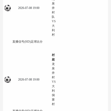
泉
2026-07-08 19:00
井
村
队
VS
大
利
村
直播信号(HD)
足球比分
村
超
龙
泉
井
村
2026-07-08 19:00
VS
大
利
侗
寨
村