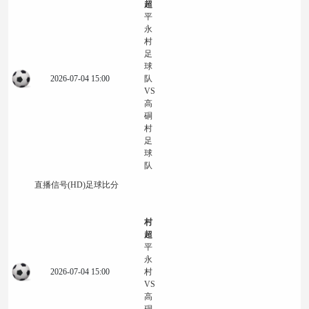
超
平
永
村
足
球
2026-07-04 15:00
队
VS
高
硐
村
足
球
队
直播信号(HD)
足球比分
村
超
平
永
2026-07-04 15:00
村
VS
高