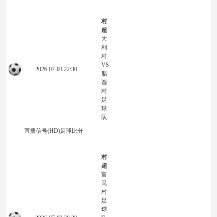
村
超
大
利
村
VS
2026-07-03 22:30
腊
酉
村
足
球
队
直播信号(HD)
足球比分
村
超
富
民
村
足
球