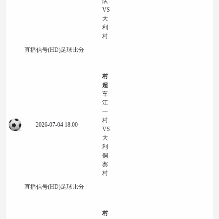
队
VS
大
利
村
直播信号(HD)
足球比分
村
超
车
江
一
村
2026-07-04 18:00
VS
大
利
侗
寨
村
直播信号(HD)
足球比分
村