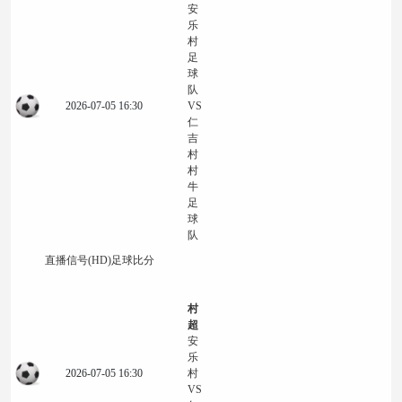
安
乐
村
足
球
队
2026-07-05 16:30
VS
仁
吉
村
村
牛
足
球
队
直播信号(HD)
足球比分
村
超
安
乐
2026-07-05 16:30
村
VS