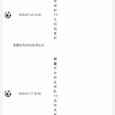
党
相
村
2026-07-18 16:30
VS
大
利
侗
寨
村
直播信号(HD)
足球比分
村
超
平
永
村
足
球
队
2026-07-17 20:30
VS
场
坝
龙
泉