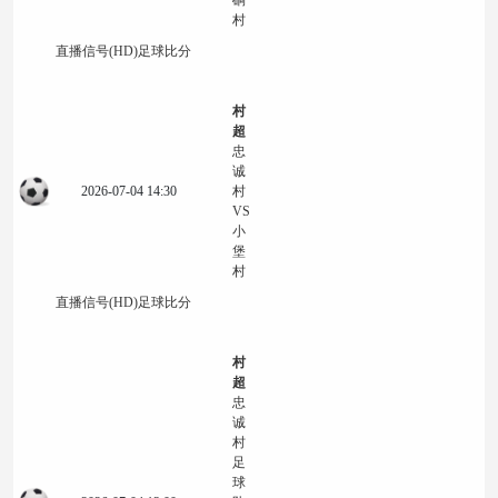
硐
村
直播信号(HD)
足球比分
村
超
忠
诚
2026-07-04 14:30
村
VS
小
堡
村
直播信号(HD)
足球比分
村
超
忠
诚
村
足
球