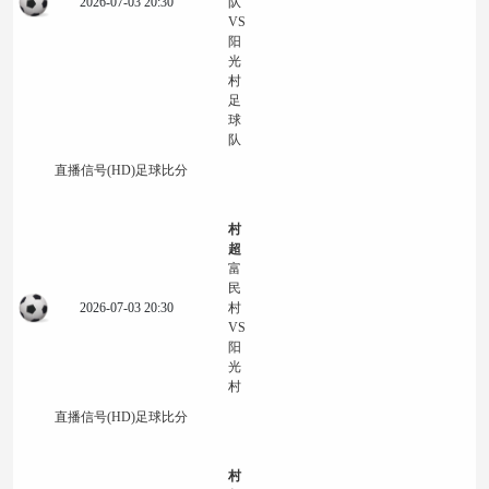
2026-07-03 20:30
队
VS
阳
光
村
足
球
队
直播信号(HD)
足球比分
村
超
富
民
2026-07-03 20:30
村
VS
阳
光
村
直播信号(HD)
足球比分
村