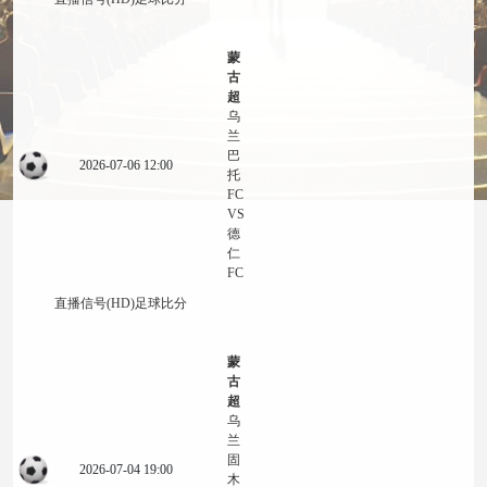
蒙
古
超
乌
兰
巴
2026-07-06 12:00
托
FC
VS
德
仁
FC
直播信号(HD)
足球比分
蒙
古
超
乌
兰
固
2026-07-04 19:00
木