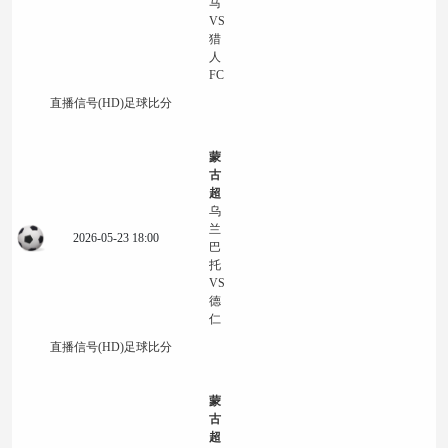
马
VS
猎
人
FC
直播信号(HD)
足球比分
蒙
古
超
乌
兰
2026-05-23 18:00
巴
托
VS
德
仁
直播信号(HD)
足球比分
蒙
古
超