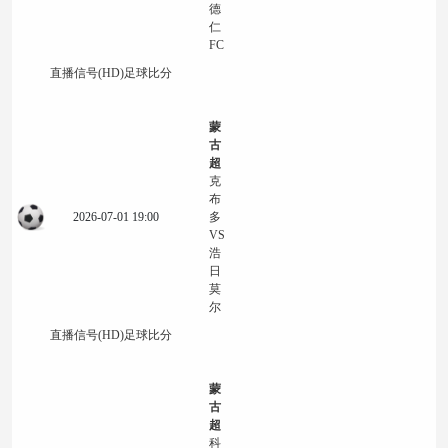
德
仁
FC
直播信号(HD)
足球比分
蒙
古
超
克
布
2026-07-01 19:00
多
VS
浩
日
莫
尔
直播信号(HD)
足球比分
蒙
古
超
科