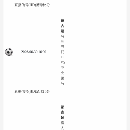
直播信号(HD)
足球比分
蒙
古
超
乌
兰
巴
2026-06-30 16:00
托
FC
VS
中
央
骏
马
直播信号(HD)
足球比分
蒙
古
超
猎
人