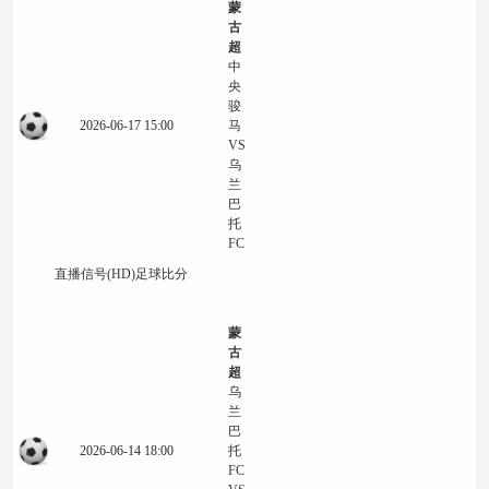
蒙
古
超
中
央
骏
2026-06-17 15:00
马
VS
乌
兰
巴
托
FC
直播信号(HD)
足球比分
蒙
古
超
乌
兰
巴
2026-06-14 18:00
托
FC