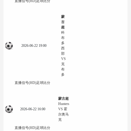
直播信号(HD)
足球比分
蒙
古
超
科
布
多
2026-06-22 19:00
西
部
VS
克
布
多
直播信号(HD)
足球比分
蒙古超
Hunters
2026-06-22 16:00
VS 霍
尔奥马
克
直播信号(HD)
足球比分