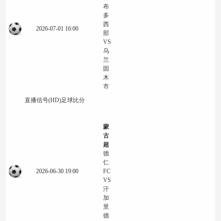
布
多
西
2026-07-01 16:00
部
VS
乌
兰
固
木
市
直播信号(HD)
足球比分
蒙
古
超
德
仁
2026-06-30 19:00
FC
VS
汗
加
里
德