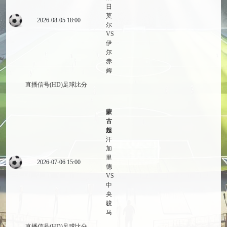
日
莫
2026-08-05 18:00
尔
VS
伊
尔
赤
姆
直播信号(HD)
足球比分
蒙
古
超
汗
加
里
2026-07-06 15:00
德
VS
中
央
骏
马
直播信号(HD)
足球比分