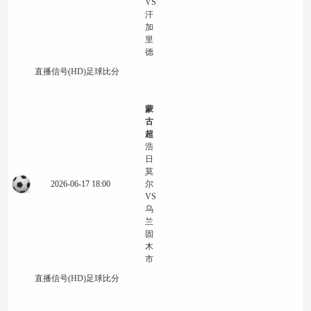
VS
汗
加
里
德
直播信号(HD)
足球比分
蒙
古
超
浩
日
莫
2026-06-17 18:00
尔
VS
乌
兰
固
木
市
直播信号(HD)
足球比分