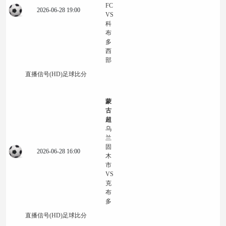
FC
2026-06-28 19:00
VS
科
布
多
西
部
直播信号(HD)
足球比分
蒙
古
超
乌
兰
固
2026-06-28 16:00
木
市
VS
克
布
多
直播信号(HD)
足球比分