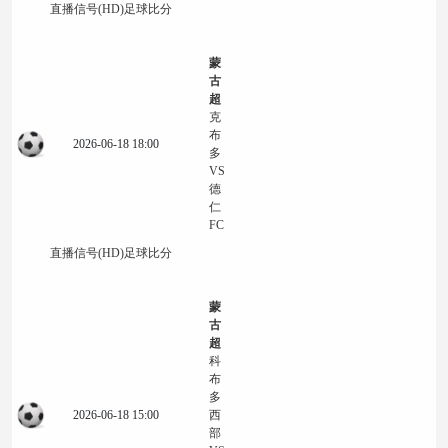
直播信号(HD)
足球比分
蒙
古
超
克
布
2026-06-18 18:00
多
VS
德
仁
FC
直播信号(HD)
足球比分
蒙
古
超
科
布
多
2026-06-18 15:00
西
部