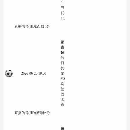
兰
巴
托
FC
直播信号(HD)
足球比分
蒙
古
超
浩
日
莫
2026-06-25 19:00
尔
VS
乌
兰
固
木
市
直播信号(HD)
足球比分
蒙