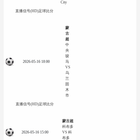
City
直播信号(HD)
足球比分
蒙
古
超
中
央
骏
2026-05-16 18:00
马
VS
乌
兰
固
木
市
直播信号(HD)
足球比分
蒙古超
科布多
2026-05-16 15:00
VS 科
布多