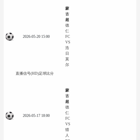
蒙
古
超
德
仁
2026-05-20 15:00
FC
VS
浩
日
莫
尔
直播信号(HD)
足球比分
蒙
古
超
德
仁
2026-05-17 18:00
FC
VS
猎
人