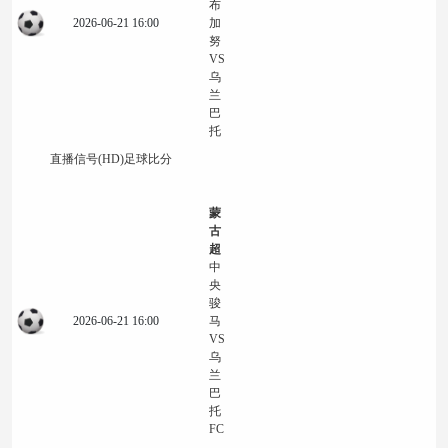
布
2026-06-21 16:00
加
努
VS
乌
兰
巴
托
直播信号(HD)
足球比分
蒙
古
超
中
央
骏
2026-06-21 16:00
马
VS
乌
兰
巴
托
FC