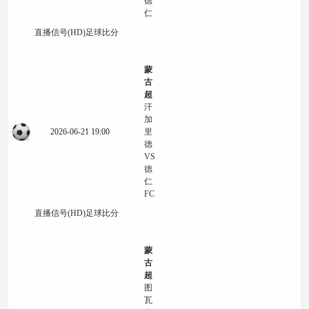
德
仁
直播信号(HD)
足球比分
蒙
古
超
汗
加
2026-06-21 19:00
里
德
VS
德
仁
FC
直播信号(HD)
足球比分
蒙
古
超
图
瓦