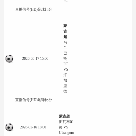
FC
直播信号(HD)
足球比分
蒙
古
超
乌
兰
巴
2026-05-17 15:00
托
FC
VS
汗
加
里
德
直播信号(HD)
足球比分
蒙古超
图瓦布加
2026-05-16 18:00
努 VS
Ulaangom