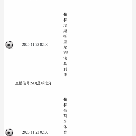
葡
杯
埃
斯
托
里
2025-11-23 02:00
尔
VS
法
马
利
康
直播信号(SD)
足球比分
葡
杯
葡
萄
牙
体
2025-11-23 02:00
育