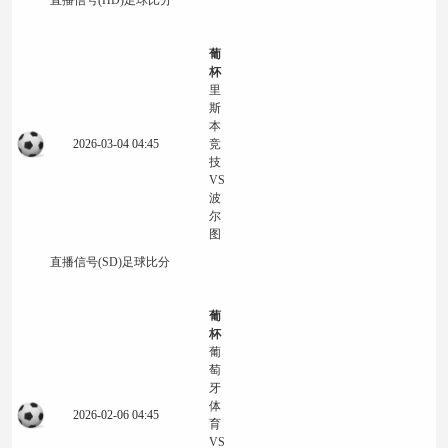
直播信号(HD)
足球比分
葡
杯
里
斯
本
2026-03-04 04:45
竞
技
VS
波
尔
图
直播信号(SD)
足球比分
葡
杯
葡
萄
牙
体
2026-02-06 04:45
育
VS