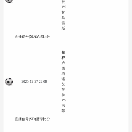
技
VS
甘
马
雷
斯
直播信号(SD)
足球比分
葡
杯
卢
西
塔
诺
2025-12-27 22:00
艾
芙
拉
VS
法
菲
直播信号(SD)
足球比分