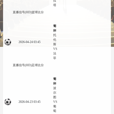
拉
塔
直播信号(HD)
篮球比分
葡
杯
托
伦
2026-04-24 03:45
斯
VS
法
菲
直播信号(HD)
足球比分
葡
杯
波
尔
图
2026-04-23 03:45
VS
葡
萄