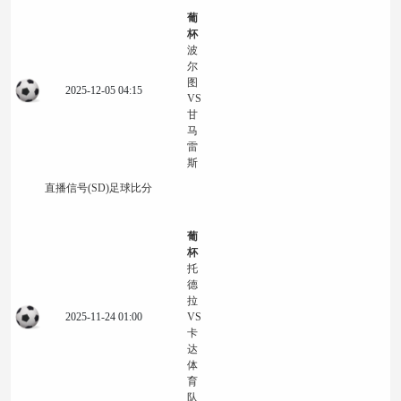
葡
杯
波
尔
图
2025-12-05 04:15
VS
甘
马
雷
斯
直播信号(SD)
足球比分
葡
杯
托
德
拉
2025-11-24 01:00
VS
卡
达
体
育
队