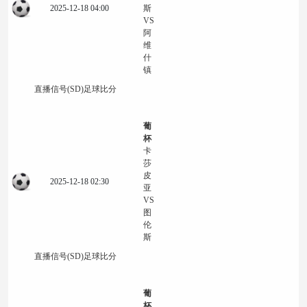
2025-12-18 04:00
斯
VS
阿
维
什
镇
直播信号(SD)
足球比分
葡
杯
卡
莎
皮
2025-12-18 02:30
亚
VS
图
伦
斯
直播信号(SD)
足球比分
葡
杯