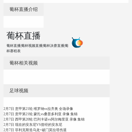
葡杯直播介绍
葡杯直播
葡杯直播|葡杯视频直播|葡杯决赛直播|葡
杯赛程表
葡杯相关视频
足球视频
2月7日 意甲第21轮 维罗纳vs拉齐奥 全场录像
2月7日 意甲第21轮 蒙扎vs桑普多利亚 录像 集锦
2月7日 西甲第20轮 巴列卡诺vs阿尔梅里亚 录像 集锦
2月7日 现在的安东尼VS曾经的安东尼
2月7日 菲利克斯造乌龙+破门莫拉塔伤退