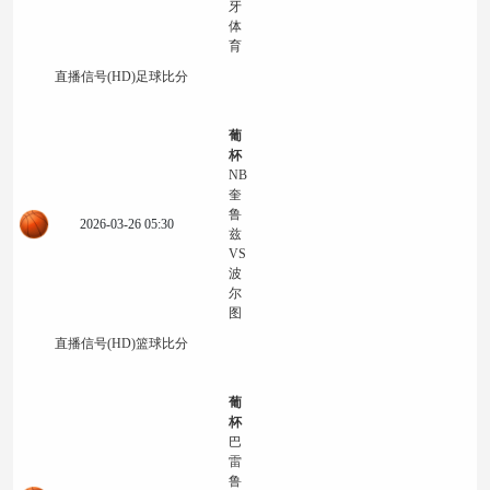
牙
体
育
直播信号(HD)
足球比分
葡
杯
NB
奎
鲁
2026-03-26 05:30
兹
VS
波
尔
图
直播信号(HD)
篮球比分
葡
杯
巴
雷
鲁