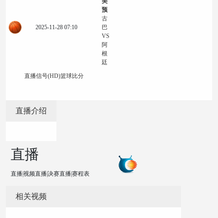
美
预
古
2025-11-28 07:10
巴
VS
阿
根
廷
直播信号(HD)
篮球比分
直播介绍
直播
直播|视频直播|决赛直播|赛程表
相关视频