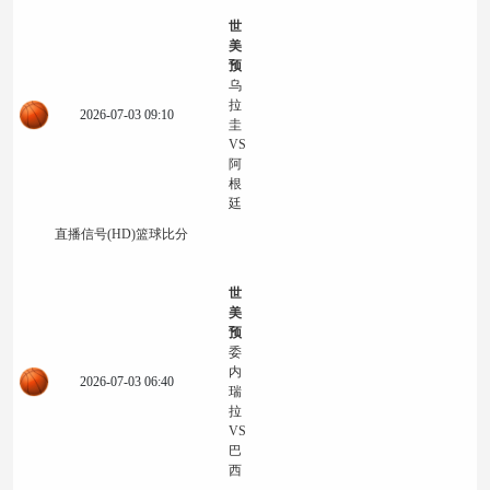
世
美
预
乌
拉
2026-07-03 09:10
圭
VS
阿
根
廷
直播信号(HD)
篮球比分
世
美
预
委
内
2026-07-03 06:40
瑞
拉
VS
巴
西