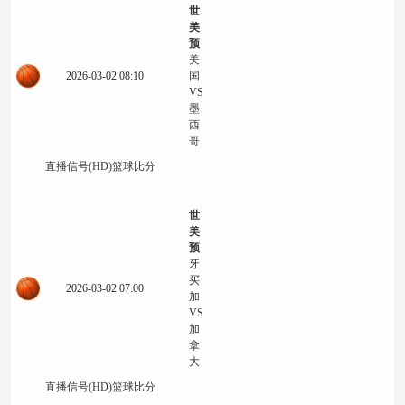
世
美
预
美
2026-03-02 08:10
国
VS
墨
西
哥
直播信号(HD)
篮球比分
世
美
预
牙
买
2026-03-02 07:00
加
VS
加
拿
大
直播信号(HD)
篮球比分