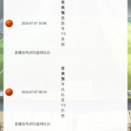
世
美
预
墨
2026-07-07 10:00
西
哥
VS
美
国
直播信号(HD)
篮球比分
世
美
预
哥
伦
2026-07-07 08:10
比
亚
VS
巴
西
直播信号(HD)
篮球比分