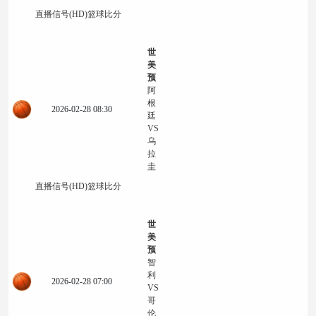
直播信号(HD)
篮球比分
世
美
预
阿
根
2026-02-28 08:30
廷
VS
乌
拉
圭
直播信号(HD)
篮球比分
世
美
预
智
利
2026-02-28 07:00
VS
哥
伦