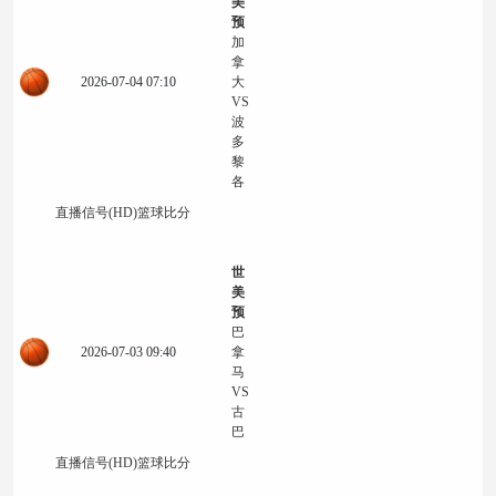
美
预
加
拿
2026-07-04 07:10
大
VS
波
多
黎
各
直播信号(HD)
篮球比分
世
美
预
巴
2026-07-03 09:40
拿
马
VS
古
巴
直播信号(HD)
篮球比分