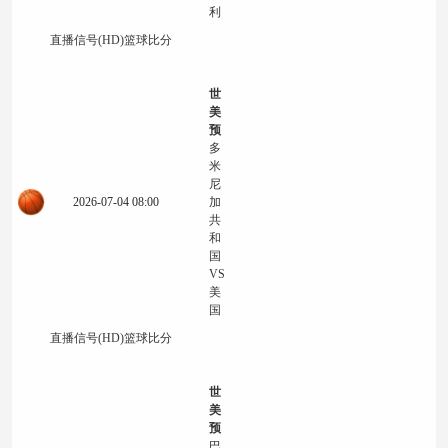
利
直播信号(HD)
篮球比分
世
美
预
多
米
尼
2026-07-04 08:00
加
共
和
国
VS
美
国
直播信号(HD)
篮球比分
世
美
预
巴