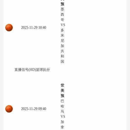
预
墨
西
哥
VS
2025-11-29 10:40
多
米
尼
加
共
和
国
直播信号(HD)
篮球比分
世
美
预
巴
哈
2025-11-29 09:40
马
VS
加
拿