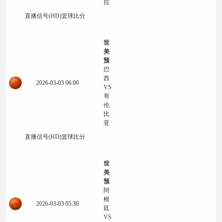
拉
直播信号(HD)
篮球比分
世
美
预
巴
西
2026-03-03 06:00
VS
哥
伦
比
亚
直播信号(HD)
篮球比分
世
美
预
阿
根
2026-03-03 05:30
廷
VS