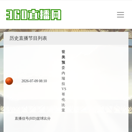
历史直播节目列表
世
美
预
委
内
瑞
2026-07-09 08:10
拉
VS
哥
伦
比
亚
直播信号(HD)
篮球比分