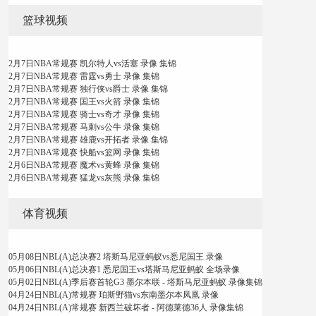
篮球视频
2月7日NBA常规赛 凯尔特人vs活塞 录像 集锦
2月7日NBA常规赛 雷霆vs勇士 录像 集锦
2月7日NBA常规赛 独行侠vs爵士 录像 集锦
2月7日NBA常规赛 国王vs火箭 录像 集锦
2月7日NBA常规赛 骑士vs奇才 录像 集锦
2月7日NBA常规赛 马刺vs公牛 录像 集锦
2月7日NBA常规赛 雄鹿vs开拓者 录像 集锦
2月7日NBA常规赛 快船vs篮网 录像 集锦
2月6日NBA常规赛 魔术vs黄蜂 录像 集锦
2月6日NBA常规赛 猛龙vs灰熊 录像 集锦
体育视频
05月08日NBL(A)总决赛2 塔斯马尼亚蚂蚁vs悉尼国王 录像
05月06日NBL(A)总决赛1 悉尼国王vs塔斯马尼亚蚂蚁 全场录像
05月02日NBL(A)季后赛首轮G3 墨尔本联 - 塔斯马尼亚蚂蚁 录像集锦
04月24日NBL(A)常规赛 珀斯野猫vs东南墨尔本凤凰 录像
04月24日NBL(A)常规赛 新西兰破坏者 - 阿德莱德36人 录像集锦