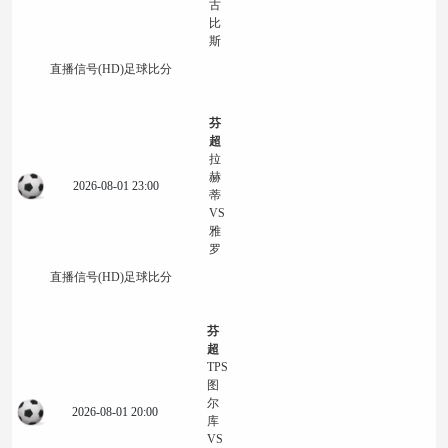
古
比
斯
直播信号(HD)
足球比分
芬
超
拉
赫
2026-08-01 23:00
蒂
VS
雅
罗
直播信号(HD)
足球比分
芬
超
TPS
图
尔
2026-08-01 20:00
库
VS