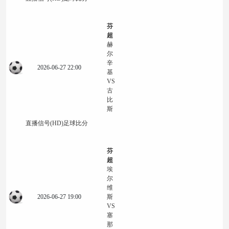
芬
超
赫
尔
辛
2026-06-27 22:00
基
VS
古
比
斯
直播信号(HD)
足球比分
芬
超
埃
尔
维
2026-06-27 19:00
斯
VS
塞
那