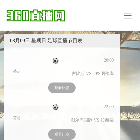
08月09日 星期日 足球直播节目表
20:00
芬超
古比斯 VS TPS图尔库
观看比赛
22:00
芬超
图尔库国际 VS 拉赫蒂
观看比赛