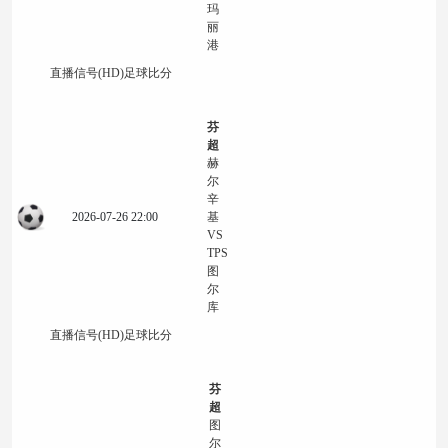
玛
丽
港
直播信号(HD)
足球比分
芬
超
赫
尔
辛
2026-07-26 22:00
基
VS
TPS
图
尔
库
直播信号(HD)
足球比分
芬
超
图
尔