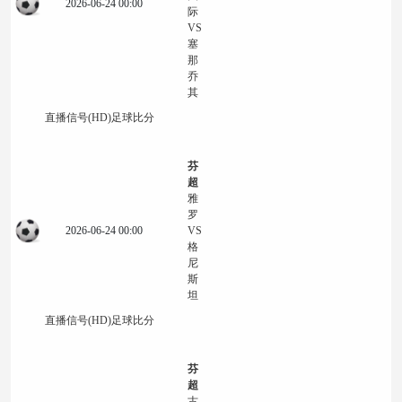
2026-06-24 00:00
际
VS
塞
那
乔
其
直播信号(HD)
足球比分
芬
超
雅
罗
2026-06-24 00:00
VS
格
尼
斯
坦
直播信号(HD)
足球比分
芬
超
古