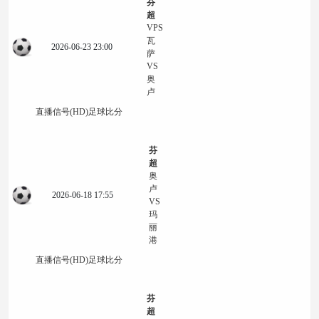
芬
超
VPS
瓦
2026-06-23 23:00
萨
VS
奥
卢
直播信号(HD)
足球比分
芬
超
奥
卢
2026-06-18 17:55
VS
玛
丽
港
直播信号(HD)
足球比分
芬
超