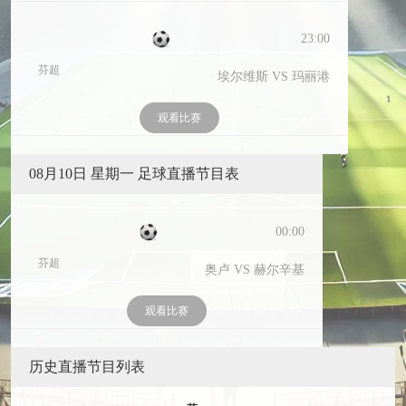
23:00
芬超
埃尔维斯 VS 玛丽港
观看比赛
08月10日 星期一 足球直播节目表
00:00
芬超
奥卢 VS 赫尔辛基
观看比赛
历史直播节目列表