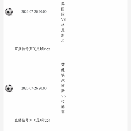
库
国
2026-07-26 20:00
际
VS
格
尼
斯
坦
直播信号(HD)
足球比分
芬
超
埃
尔
维
2026-07-26 20:00
斯
VS
拉
赫
蒂
直播信号(HD)
足球比分