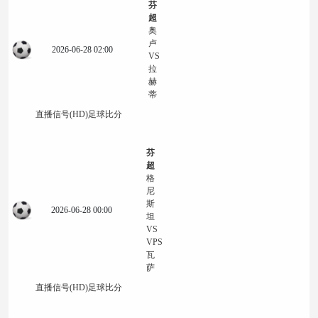
芬
超
奥
卢
2026-06-28 02:00
VS
拉
赫
蒂
直播信号(HD)
足球比分
芬
超
格
尼
斯
2026-06-28 00:00
坦
VS
VPS
瓦
萨
直播信号(HD)
足球比分