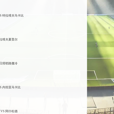
S 特拉维夫马卡比
特拉维夫夏普尔
 贝塔耶路撒冷
S 内坦亚马卡比
VS 阿什杜德