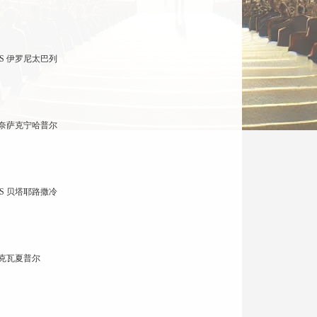
S 伊罗尼太巴列
布奈萨克宁哈普尔
S 贝塔耶路撒冷
迪克瓦夏普尔