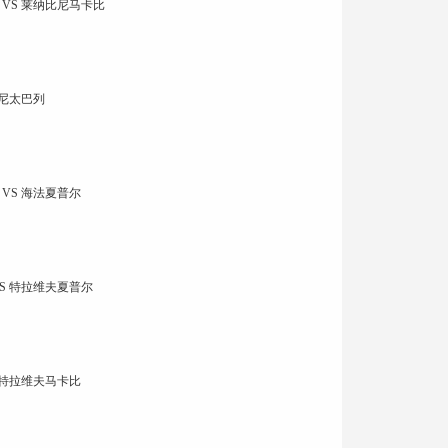
VS 莱纳比尼马卡比
罗尼太巴列
VS 海法夏普尔
S 特拉维夫夏普尔
 特拉维夫马卡比