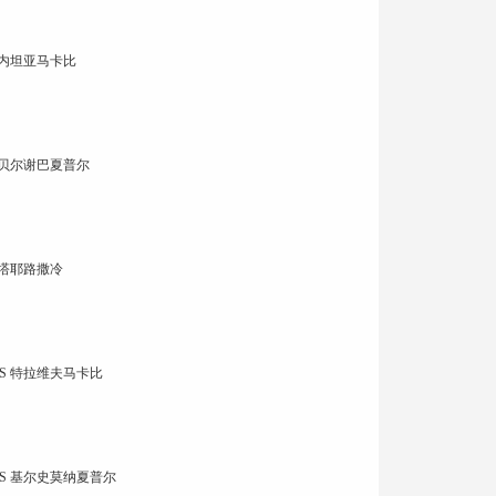
 内坦亚马卡比
 贝尔谢巴夏普尔
贝塔耶路撒冷
S 特拉维夫马卡比
S 基尔史莫纳夏普尔