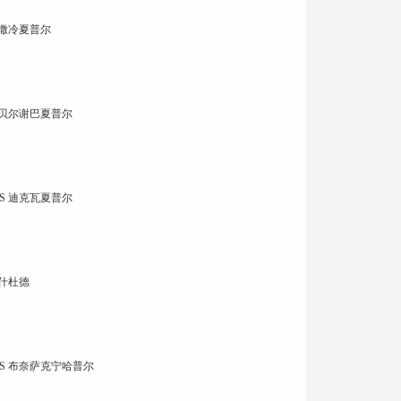
路撒冷夏普尔
 贝尔谢巴夏普尔
S 迪克瓦夏普尔
阿什杜德
S 布奈萨克宁哈普尔